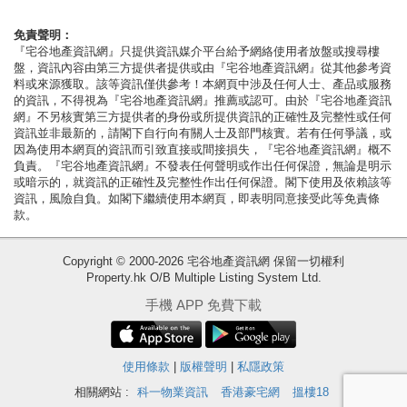
按
揭
免責聲明：
『宅谷地產資訊網』只提供資訊媒介平台給予網絡使用者放盤或搜尋樓
盤，資訊內容由第三方提供者提供或由『宅谷地產資訊網』從其他參考資
地
料或來源獲取。該等資訊僅供參考！本網頁中涉及任何人士、產品或服務
產
的資訊，不得視為『宅谷地產資訊網』推薦或認可。由於『宅谷地產資訊
網』不另核實第三方提供者的身份或所提供資訊的正確性及完整性或任何
博
資訊並非最新的，請閣下自行向有關人士及部門核實。若有任何爭議，或
客
因為使用本網頁的資訊而引致直接或間接損失，『宅谷地產資訊網』概不
負責。『宅谷地產資訊網』不發表任何聲明或作出任何保證，無論是明示
或暗示的，就資訊的正確性及完整性作出任何保證。閣下使用及依賴該等
地
資訊，風險自負。如閣下繼續使用本網頁，即表明同意接受此等免責條
產
款。
新
Copyright © 2000-2026 宅谷地產資訊網 保留一切權利
聞
Property.hk O/B Multiple Listing System Ltd.
收
數
手機 APP 免費下載
藏
據
樓
公
盤
使用條款
|
版權聲明
|
私隱政策
佈
相關網站 :
科一物業資訊
香港豪宅網
搵樓18
繁
简
ENG