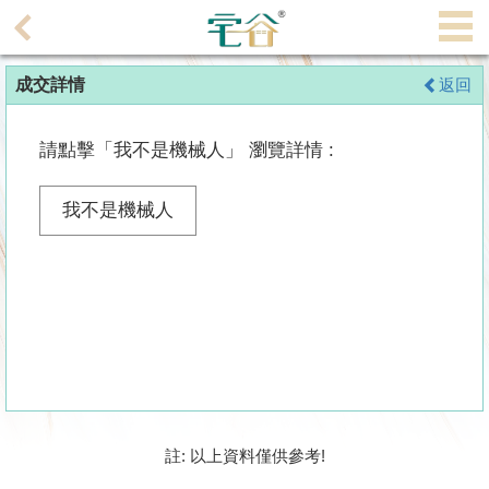
代
理
成交詳情
返回
主
頁
請點擊「我不是機械人」 瀏覽詳情 :
搵
樓/
我不是機械人
成
交
業
主
放
盤
宅
註: 以上資料僅供參考!
谷