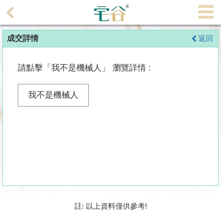
代
理
成交詳情
返回
主
頁
請點擊「我不是機械人」 瀏覽詳情 :
搵
樓/
我不是機械人
成
交
業
主
放
盤
宅
註: 以上資料僅供參考!
谷