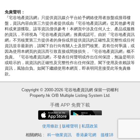
按
揭
免責聲明：
『宅谷地產資訊網』只提供資訊媒介平台給予網絡使用者放盤或搜尋樓
盤，資訊內容由第三方提供者提供或由『宅谷地產資訊網』從其他參考資
地
料或來源獲取。該等資訊僅供參考！本網頁中涉及任何人士、產品或服務
產
的資訊，不得視為『宅谷地產資訊網』推薦或認可。由於『宅谷地產資訊
網』不另核實第三方提供者的身份或所提供資訊的正確性及完整性或任何
博
資訊並非最新的，請閣下自行向有關人士及部門核實。若有任何爭議，或
客
因為使用本網頁的資訊而引致直接或間接損失，『宅谷地產資訊網』概不
負責。『宅谷地產資訊網』不發表任何聲明或作出任何保證，無論是明示
或暗示的，就資訊的正確性及完整性作出任何保證。閣下使用及依賴該等
地
資訊，風險自負。如閣下繼續使用本網頁，即表明同意接受此等免責條
產
款。
新
收
Copyright © 2000-2026 宅谷地產資訊網 保留一切權利
聞
Property.hk O/B Multiple Listing System Ltd.
藏
數
樓
手機 APP 免費下載
據
盤
公
使用條款
|
版權聲明
|
私隱政策
繁
简
ENG
佈
體
体
相關網站 :
科一物業資訊
香港豪宅網
搵樓18