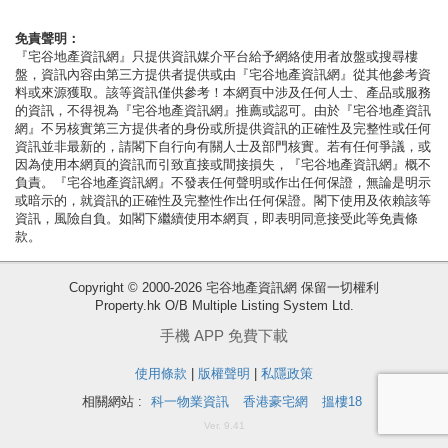
按
揭
免責聲明：
『宅谷地產資訊網』只提供資訊媒介平台給予網絡使用者放盤或搜尋樓
盤，資訊內容由第三方提供者提供或由『宅谷地產資訊網』從其他參考資
地
料或來源獲取。該等資訊僅供參考！本網頁中涉及任何人士、產品或服務
產
的資訊，不得視為『宅谷地產資訊網』推薦或認可。由於『宅谷地產資訊
網』不另核實第三方提供者的身份或所提供資訊的正確性及完整性或任何
博
資訊並非最新的，請閣下自行向有關人士及部門核實。若有任何爭議，或
客
因為使用本網頁的資訊而引致直接或間接損失，『宅谷地產資訊網』概不
負責。『宅谷地產資訊網』不發表任何聲明或作出任何保證，無論是明示
或暗示的，就資訊的正確性及完整性作出任何保證。閣下使用及依賴該等
地
資訊，風險自負。如閣下繼續使用本網頁，即表明同意接受此等免責條
產
款。
新
收
Copyright © 2000-2026 宅谷地產資訊網 保留一切權利
聞
藏
Property.hk O/B Multiple Listing System Ltd.
樓
數
手機 APP 免費下載
盤
據
使用條款
|
版權聲明
|
私隱政策
公
繁
简
ENG
相關網站 :
科一物業資訊
香港豪宅網
搵樓18
佈
體
体
Ver. 9.41