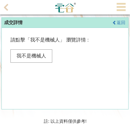
代
理
成交詳情
返回
主
頁
請點擊「我不是機械人」 瀏覽詳情 :
搵
樓/
我不是機械人
成
交
業
主
放
盤
宅
註: 以上資料僅供參考!
谷