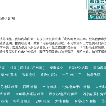
料僅供參考!
搜尋樓盤，資訊內容由第三方提供者提供或由『宅谷地產資訊網』從其他參考
產資訊網』推薦或認可。由於『宅谷地產資訊網』不另核實第三方提供者的身
何爭議，或因為使用本網頁的資訊而引致直接或間接損失，『宅谷地產資訊網
確性及完整性作出任何保證。閣下使用及依賴該等資訊，風險自負。如閣下繼
居屋
村屋 ( 買村屋 / 租村屋 )
樓市成交
居屋成交紀錄
資助房
樓 VS 買樓
置業流程
簽臨約須知
一手 VS 二手
地產代理
尼地城 租屋
西區 租樓
半山 租樓
北角/北角半山 租樓
東半山
站 租屋
大角咀/奧運站 租屋
深水埗/南昌站 租屋
四小龍/荔枝角站
 租樓
馬鞍山 租屋
沙田 租屋
大埔 租樓
粉嶺/上水 租樓
荃