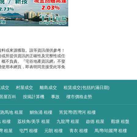
資料或來源獲取。該等資訊僅供參考！
份或所提供資訊的正確性及完整性或任
』概不負責。『宅谷地產資訊網』不發
續使用本網頁，即表明同意接受此等免
屋成交
村屋成交
離島成交
租賃成交(包括約滿日期)
居屋百科
按揭計算機
事故
樓市價格走勢
/跑馬地 租屋
鰂魚涌 租樓
筲箕灣/西灣河 租樓
 租樓
荔枝角/美孚 租屋
九龍灣 租屋
啟德 租屋
觀塘 租盤
灣 租屋
屯門 租樓
元朗 租樓
青衣 租樓
馬灣/珀麗灣 租樓