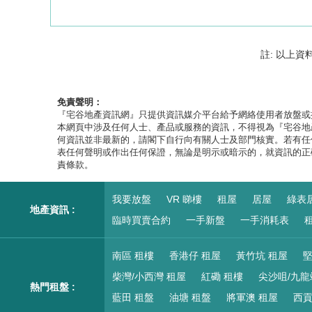
註: 以上資
免責聲明：
『宅谷地產資訊網』只提供資訊媒介平台給予網絡使用者放盤或
本網頁中涉及任何人士、產品或服務的資訊，不得視為『宅谷地
何資訊並非最新的，請閣下自行向有關人士及部門核實。若有任
表任何聲明或作出任何保證，無論是明示或暗示的，就資訊的正
責條款。
我要放盤
VR 睇樓
租屋
居屋
綠表
地產資訊 :
臨時買賣合約
一手新盤
一手消耗表
租
南區 租樓
香港仔 租屋
黃竹坑 租屋
堅
柴灣/小西灣 租屋
紅磡 租樓
尖沙咀/九龍
熱門租盤 :
藍田 租盤
油塘 租盤
將軍澳 租屋
西貢