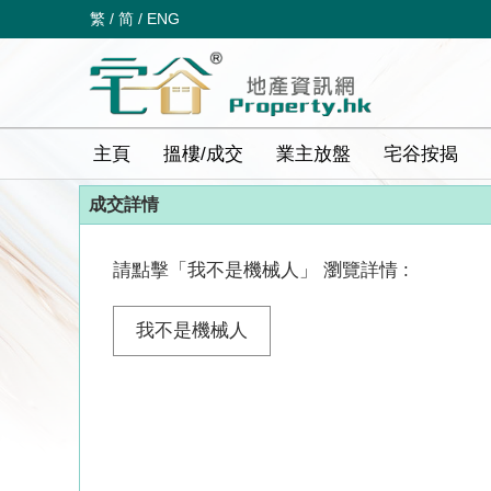
繁
/
简
/
ENG
主頁
搵樓/成交
業主放盤
宅谷按揭
成交詳情
請點擊「我不是機械人」 瀏覽詳情 :
我不是機械人