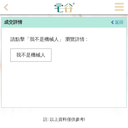
代
理
成交詳情
返回
主
頁
請點擊「我不是機械人」 瀏覽詳情 :
搵
樓/
我不是機械人
成
交
業
主
放
盤
宅
註: 以上資料僅供參考!
谷