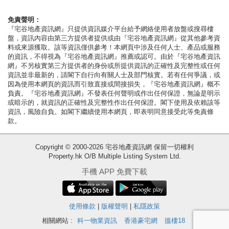
按
揭
免責聲明：
『宅谷地產資訊網』只提供資訊媒介平台給予網絡使用者放盤或搜尋樓
盤，資訊內容由第三方提供者提供或由『宅谷地產資訊網』從其他參考資
地
料或來源獲取。該等資訊僅供參考！本網頁中涉及任何人士、產品或服務
產
的資訊，不得視為『宅谷地產資訊網』推薦或認可。由於『宅谷地產資訊
網』不另核實第三方提供者的身份或所提供資訊的正確性及完整性或任何
博
資訊並非最新的，請閣下自行向有關人士及部門核實。若有任何爭議，或
客
因為使用本網頁的資訊而引致直接或間接損失，『宅谷地產資訊網』概不
負責。『宅谷地產資訊網』不發表任何聲明或作出任何保證，無論是明示
或暗示的，就資訊的正確性及完整性作出任何保證。閣下使用及依賴該等
地
資訊，風險自負。如閣下繼續使用本網頁，即表明同意接受此等免責條
產
款。
新
Copyright © 2000-2026 宅谷地產資訊網 保留一切權利
聞
Property.hk O/B Multiple Listing System Ltd.
收
數
手機 APP 免費下載
藏
據
樓
公
盤
使用條款
|
版權聲明
|
私隱政策
佈
相關網站 :
科一物業資訊
香港豪宅網
搵樓18
繁
简
ENG