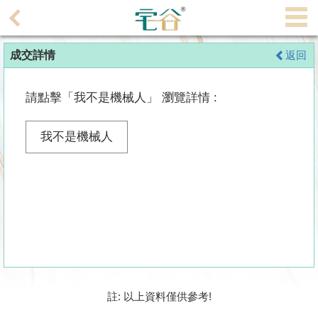
代
理
成交詳情
返回
主
頁
請點擊「我不是機械人」 瀏覽詳情 :
搵
樓/
我不是機械人
成
交
業
主
放
盤
宅
註: 以上資料僅供參考!
谷