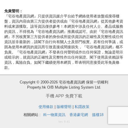
按
揭
免責聲明：
『宅谷地產資訊網』只提供資訊媒介平台給予網絡使用者放盤或搜尋樓
盤，資訊內容由第三方提供者提供或由『宅谷地產資訊網』從其他參考資
地
料或來源獲取。該等資訊僅供參考！本網頁中涉及任何人士、產品或服務
產
的資訊，不得視為『宅谷地產資訊網』推薦或認可。由於『宅谷地產資訊
網』不另核實第三方提供者的身份或所提供資訊的正確性及完整性或任何
博
資訊並非最新的，請閣下自行向有關人士及部門核實。若有任何爭議，或
客
因為使用本網頁的資訊而引致直接或間接損失，『宅谷地產資訊網』概不
負責。『宅谷地產資訊網』不發表任何聲明或作出任何保證，無論是明示
或暗示的，就資訊的正確性及完整性作出任何保證。閣下使用及依賴該等
地
資訊，風險自負。如閣下繼續使用本網頁，即表明同意接受此等免責條
產
款。
新
收
Copyright © 2000-2026 宅谷地產資訊網 保留一切權利
聞
藏
Property.hk O/B Multiple Listing System Ltd.
樓
數
手機 APP 免費下載
盤
據
使用條款
|
版權聲明
|
私隱政策
公
繁
简
ENG
相關網站 :
科一物業資訊
香港豪宅網
搵樓18
佈
體
体
Ver. 9.41