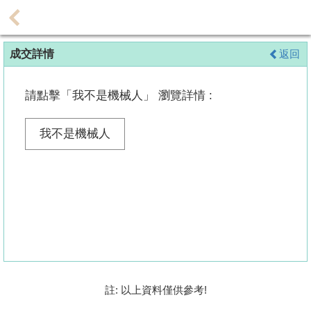
代
理
成交詳情
返回
主
頁
請點擊「我不是機械人」 瀏覽詳情 :
搵
樓/
我不是機械人
成
交
業
主
放
盤
宅
註: 以上資料僅供參考!
谷