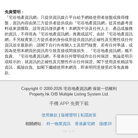
按
揭
免責聲明：
『宅谷地產資訊網』只提供資訊媒介平台給予網絡使用者放盤或搜尋樓
盤，資訊內容由第三方提供者提供或由『宅谷地產資訊網』從其他參考資
地
料或來源獲取。該等資訊僅供參考！本網頁中涉及任何人士、產品或服務
產
的資訊，不得視為『宅谷地產資訊網』推薦或認可。由於『宅谷地產資訊
網』不另核實第三方提供者的身份或所提供資訊的正確性及完整性或任何
博
資訊並非最新的，請閣下自行向有關人士及部門核實。若有任何爭議，或
客
因為使用本網頁的資訊而引致直接或間接損失，『宅谷地產資訊網』概不
負責。『宅谷地產資訊網』不發表任何聲明或作出任何保證，無論是明示
或暗示的，就資訊的正確性及完整性作出任何保證。閣下使用及依賴該等
地
資訊，風險自負。如閣下繼續使用本網頁，即表明同意接受此等免責條
產
款。
新
收
Copyright © 2000-2026 宅谷地產資訊網 保留一切權利
聞
藏
Property.hk O/B Multiple Listing System Ltd.
樓
數
手機 APP 免費下載
盤
據
使用條款
|
版權聲明
|
私隱政策
公
繁
简
ENG
相關網站 :
科一物業資訊
香港豪宅網
搵樓18
佈
體
体
Ver. 9.41