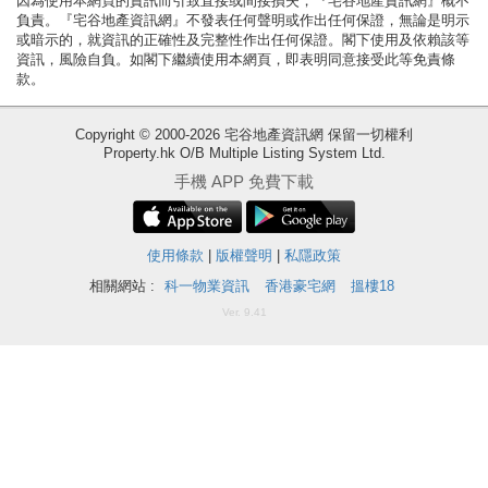
因為使用本網頁的資訊而引致直接或間接損失，『宅谷地產資訊網』概不
負責。『宅谷地產資訊網』不發表任何聲明或作出任何保證，無論是明示
揭
或暗示的，就資訊的正確性及完整性作出任何保證。閣下使用及依賴該等
資訊，風險自負。如閣下繼續使用本網頁，即表明同意接受此等免責條
地
款。
產
博
Copyright © 2000-2026 宅谷地產資訊網 保留一切權利
Property.hk O/B Multiple Listing System Ltd.
客
手機 APP 免費下載
地
產
使用條款
|
版權聲明
|
私隱政策
新
相關網站 :
科一物業資訊
香港豪宅網
搵樓18
聞
收
Ver. 9.41
藏
數
樓
據
盤
公
佈
ENG
繁
简
體
体
置