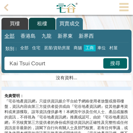
代
理
買樓
租樓
買賣成交
主
頁
全部
香港島
九龍
新界東
新界西
搵
全部
住宅
居屋/資助房屋
商舖
工商
車位
村屋
類別 :
樓/
成
搜尋
交
沒有資料...
業
主
免責聲明：
放
『宅谷地產資訊網』只提供資訊媒介平台給予網絡使用者放盤或搜尋樓
盤
盤，資訊內容由第三方提供者提供或由『宅谷地產資訊網』從其他參考資
料或來源獲取。該等資訊僅供參考！本網頁中涉及任何人士、產品或服務
宅
的資訊，不得視為『宅谷地產資訊網』推薦或認可。由於『宅谷地產資訊
網』不另核實第三方提供者的身份或所提供資訊的正確性及完整性或任何
谷
資訊並非最新的，請閣下自行向有關人士及部門核實。若有任何爭議，或
按