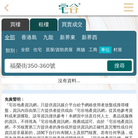
代
理
買樓
租樓
買賣成交
主
頁
全部
香港島
九龍
新界東
新界西
搵
全部
住宅
居屋/資助房屋
商舖
工商
車位
村屋
類別 :
樓/
成
搜尋
交
沒有資料...
業
主
免責聲明：
放
『宅谷地產資訊網』只提供資訊媒介平台給予網絡使用者放盤或搜尋樓
盤
盤，資訊內容由第三方提供者提供或由『宅谷地產資訊網』從其他參考資
料或來源獲取。該等資訊僅供參考！本網頁中涉及任何人士、產品或服務
宅
的資訊，不得視為『宅谷地產資訊網』推薦或認可。由於『宅谷地產資訊
網』不另核實第三方提供者的身份或所提供資訊的正確性及完整性或任何
谷
資訊並非最新的，請閣下自行向有關人士及部門核實。若有任何爭議，或
按