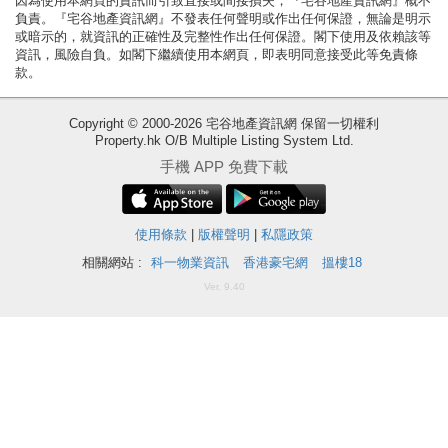
因為使用本網頁的資訊而引致直接或間接損失，『宅谷地產資訊網』概不
負責。『宅谷地產資訊網』不發表任何聲明或作出任何保證，無論是明示
揭
或暗示的，就資訊的正確性及完整性作出任何保證。閣下使用及依賴該等
資訊，風險自負。如閣下繼續使用本網頁，即表明同意接受此等免責條
地
款。
產
博
Copyright © 2000-2026 宅谷地產資訊網 保留一切權利
Property.hk O/B Multiple Listing System Ltd.
客
手機 APP 免費下載
地
產
使用條款
|
版權聲明
|
私隱政策
新
相關網站 :
科一物業資訊
香港豪宅網
搵樓18
聞
收
Ver. 9.40
藏
數
樓
據
盤
公
佈
ENG
繁
简
體
体
置