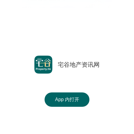
按
揭
地
产
博
返回前页
客
Copyright © 2000-2026 宅谷地产资讯网 保留一切权利
地
宅谷地产资讯网
Property.hk O/B Multiple Listing System Ltd.
产
手机 APP 免费下载
新
闻
使用条款
|
版权声明
|
私隐政策
收
App 内打开
数
相关网站 :
科一物业资讯
香港豪宅网
搵楼18
藏
据
Ver. 9.41
楼
公
盘
布