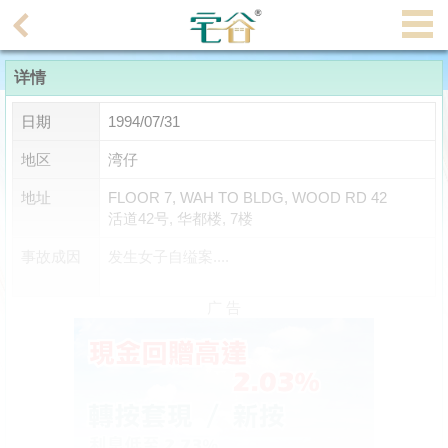
代
理
详情
主
页
日期
1994/07/31
搵
地区
湾仔
楼/
地址
FLOOR 7, WAH TO BLDG, WOOD RD 42
成
活道42号, 华都楼, 7楼
交
事故成因
发生女子自缢案....
业
主
广 告
放
盘
宅
谷