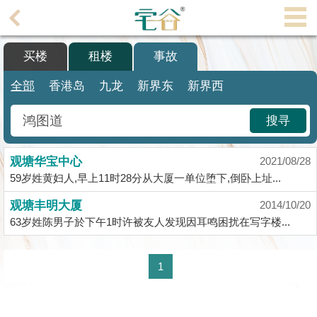
代
理
买楼
租楼
事故
主
页
全部
香港岛
九龙
新界东
新界西
搵
搜寻
楼/
成
观塘华宝中心
交
2021/08/28
59岁姓黄妇人,早上11时28分从大厦一单位堕下,倒卧上址...
业
观塘丰明大厦
2014/10/20
主
63岁姓陈男子於下午1时许被友人发现因耳鸣困扰在写字楼...
放
盘
1
宅
谷
按