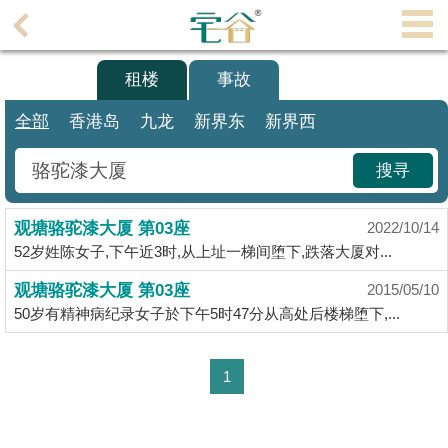
代
理
买楼
租楼
事故
主
页
全部
香港岛
九龙
新界东
新界西
搵
搜寻
楼/
成
观塘骆驼漆大厦 第03座
交
2022/10/14
52岁姓陈女子,下午近3时,从上址一梯间堕下,跌落大厦对...
业
观塘骆驼漆大厦 第03座
2015/05/10
主
50岁有精神病纪录女子於下午5时47分从高处后楼梯堕下,...
放
盘
1
宅
谷
按