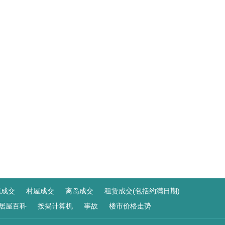
屋成交
村屋成交
离岛成交
租赁成交(包括约满日期)
居屋百科
按揭计算机
事故
楼市价格走势