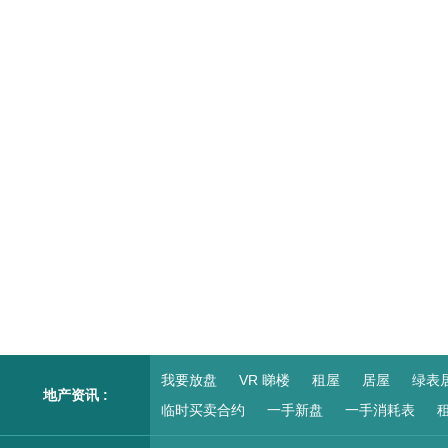
我要放盘
VR 睇楼
租屋
居屋
绿表
地产资讯 :
临时买卖合约
一手新盘
一手消耗表
租