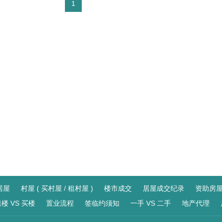
1
居屋
村屋 ( 买村屋 / 租村屋 )
楼市成交
居屋成交纪录
资助房
楼 VS 买楼
置业流程
签临约须知
一手 VS 二手
地产代理