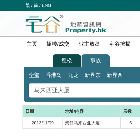
繁
/
简
/
ENG
主页
搵楼/成交
业主放盘
宅谷按揭
买楼
租楼
事故
全部
香港岛
九龙
新界东
新界西
日期
地址/内容
层数
2013/11/09
湾仔马来西亚大厦
6