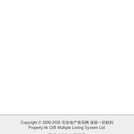
揭
地
产
博
客
地
产
新
闻
数
据
公
布
Copyright © 2000-2026 宅谷地产资讯网 保留一切权利
Property.hk O/B Multiple Listing System Ltd.
收
置