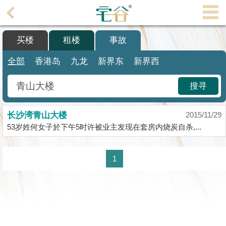
代
理
买楼
租楼
事故
主
页
全部
香港岛
九龙
新界东
新界西
搵
搜寻
楼/
成
长沙湾青山大楼
交
2015/11/29
53岁姓何女子於下午5时许被业主发现在套房内烧炭自杀,...
业
主
1
放
盘
宅
谷
按