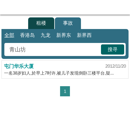
代
理
买楼
租楼
事故
主
页
全部
香港岛
九龙
新界东
新界西
搵
搜寻
楼/
成
屯门华乐大厦
交
2012/11/20
一名38岁妇人,於早上7时许,被儿子发现倒卧三楼平台,疑...
业
主
1
放
盘
宅
谷
按