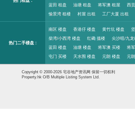
热门租盘 :
蓝田 租盘
油塘 租盘
将军澳 租屋
西贡
愉景湾 租楼
村屋 出租
工厂大厦 出租
南区 楼盘
香港仔 楼盘
黄竹坑 楼盘
坚
柴湾/小西湾 楼盘
红磡 搵楼
尖沙咀/九龙
热门二手楼盘 :
蓝田 楼盘
油塘 楼盘
将军澳 买楼
将军
屯门 买楼
天水围 楼盘
元朗 楼盘
元朗
Copyright © 2000-2026 宅谷地产资讯网 保留一切权利
Property.hk O/B Multiple Listing System Ltd.