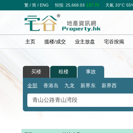
繁
/
简
/
ENG
恒指: 25,668.03
137.75
天氣
33°C
55
主页
搵楼/成交
业主放盘
宅谷按揭
买楼
租楼
事故
全部
香港岛
九龙
新界东
新界西