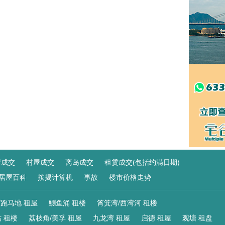
屋成交
村屋成交
离岛成交
租赁成交(包括约满日期)
居屋百科
按揭计算机
事故
楼市价格走势
/跑马地 租屋
鰂鱼涌 租楼
筲箕湾/西湾河 租楼
 租楼
荔枝角/美孚 租屋
九龙湾 租屋
启德 租屋
观塘 租盘