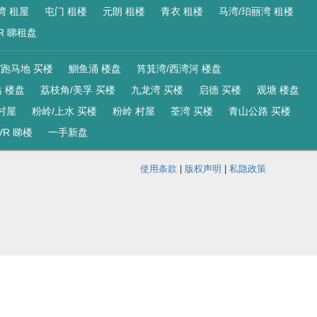
湾 租屋
屯门 租楼
元朗 租楼
青衣 租楼
马湾/珀丽湾 租楼
R 睇租盘
/跑马地 买楼
鰂鱼涌 楼盘
筲箕湾/西湾河 楼盘
 楼盘
荔枝角/美孚 买楼
九龙湾 买楼
启德 买楼
观塘 楼盘
村屋
粉岭/上水 买楼
粉岭 村屋
荃湾 买楼
青山公路 买楼
VR 睇楼
一手新盘
使用条款
|
版权声明
|
私隐政策