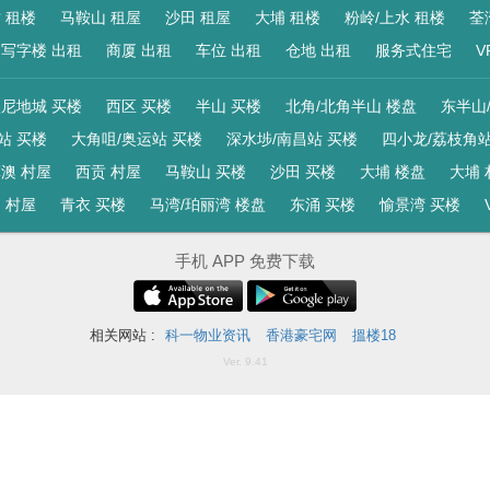
 租楼
马鞍山 租屋
沙田 租屋
大埔 租楼
粉岭/上水 租楼
荃
写字楼 出租
商厦 出租
车位 出租
仓地 出租
服务式住宅
V
尼地城 买楼
西区 买楼
半山 买楼
北角/北角半山 楼盘
东半山
站 买楼
大角咀/奥运站 买楼
深水埗/南昌站 买楼
四小龙/荔枝角站
澳 村屋
西贡 村屋
马鞍山 买楼
沙田 买楼
大埔 楼盘
大埔 
 村屋
青衣 买楼
马湾/珀丽湾 楼盘
东涌 买楼
愉景湾 买楼
手机 APP 免费下载
相关网站 :
科一物业资讯
香港豪宅网
搵楼18
Ver. 9.41