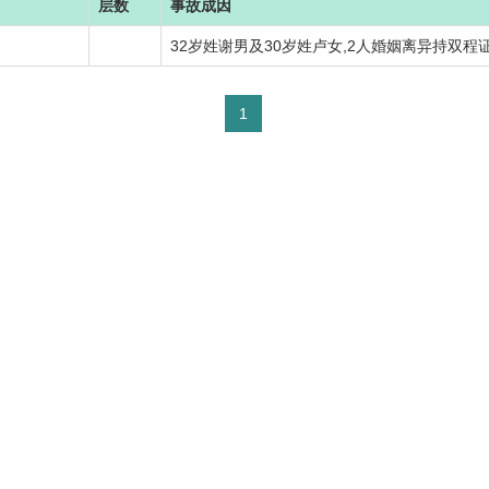
层数
事故成因
32岁姓谢男及30岁姓卢女,2人婚姻离异持双程证,
1