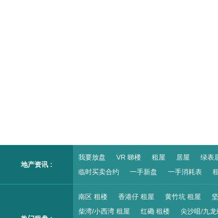
我要放盘
VR 睇楼
租屋
居屋
绿表
地产资讯 :
临时买卖合约
一手新盘
一手消耗表
租
南区 租楼
香港仔 租屋
黄竹坑 租屋
坚
柴湾/小西湾 租屋
红磡 租楼
尖沙咀/九龙