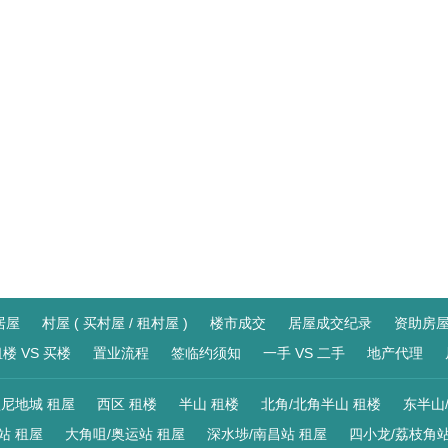
居屋
村屋 ( 买村屋 / 租村屋 )
楼市成交
居屋成交纪录
资助房
楼 VS 买楼
置业流程
签临约须知
一手 VS 二手
地产代理
尼地城 租屋
西区 租楼
半山 租楼
北角/北角半山 租楼
东半山
站 租屋
大角咀/奥运站 租屋
深水埗/南昌站 租屋
四小龙/荔枝角站