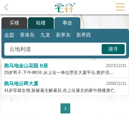
代
理
买楼
租楼
事故
主
页
全部
香港岛
九龙
新界东
新界西
搵
搜寻
楼/
成
跑马地金山花园 B座
交
2023/12/31
29岁男子,下午4时许,从上址一单位堕至大厦平台,救护员...
业
跑马地云晖大厦
2006/11/11
主
41岁菲籍女佣,疑被雇主解雇后,在上址雇主的家中跳楼身亡.
放
盘
1
宅
谷
按