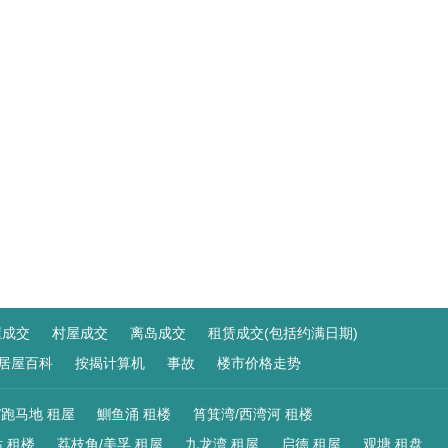
屋成交
村屋成交
离岛成交
租赁成交(包括约满日期)
居屋百科
按揭计算机
事故
楼市价格走势
/跑马地 租屋
鰂鱼涌 租楼
筲箕湾/西湾河 租楼
 租楼
荔枝角/美孚 租屋
九龙湾 租屋
启德 租屋
观塘 租盘