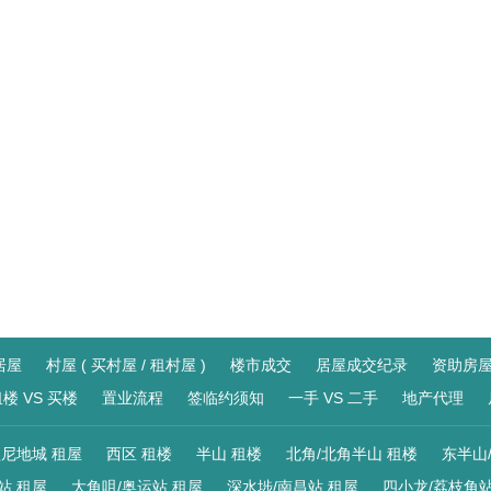
居屋
村屋 ( 买村屋 / 租村屋 )
楼市成交
居屋成交纪录
资助房
楼 VS 买楼
置业流程
签临约须知
一手 VS 二手
地产代理
尼地城 租屋
西区 租楼
半山 租楼
北角/北角半山 租楼
东半山
站 租屋
大角咀/奥运站 租屋
深水埗/南昌站 租屋
四小龙/荔枝角站