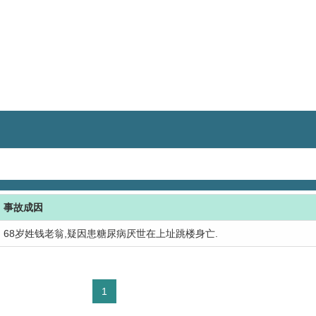
事故成因
68岁姓钱老翁,疑因患糖尿病厌世在上址跳楼身亡.
1