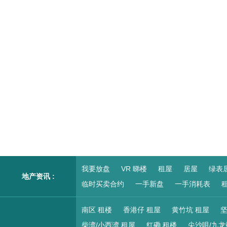
我要放盘
VR 睇楼
租屋
居屋
绿表
地产资讯 :
临时买卖合约
一手新盘
一手消耗表
租
南区 租楼
香港仔 租屋
黄竹坑 租屋
坚
柴湾/小西湾 租屋
红磡 租楼
尖沙咀/九龙