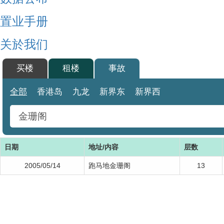
置业手册
关於我们
买楼
租楼
事故
全部
香港岛
九龙
新界东
新界西
日期
地址/内容
层数
2005/05/14
跑马地金珊阁
13