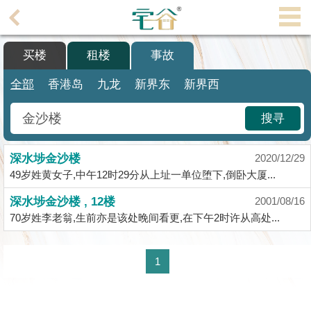
代
理
买楼
租楼
事故
主
页
全部
香港岛
九龙
新界东
新界西
搵
搜寻
楼/
成
深水埗金沙楼
交
2020/12/29
49岁姓黄女子,中午12时29分从上址一单位堕下,倒卧大厦...
业
深水埗金沙楼 , 12楼
2001/08/16
主
70岁姓李老翁,生前亦是该处晚间看更,在下午2时许从高处...
放
盘
1
宅
谷
按