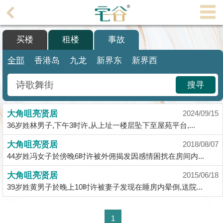
代
理
买楼
租楼
事故
主
页
全部
香港岛
九龙
新界东
新界西
搵
搜寻
楼/
成
大角咀亮贤居
交
2024/09/15
36岁姓林男子,下午3时许,从上址一楼层坠下至屋苑平台,...
业
大角咀亮贤居
2018/08/07
主
44岁姓冯女子於傍晚6时许被外佣揭发因感情困扰在房间内...
放
盘
大角咀亮贤居
2015/06/18
39岁姓黄男子於晚上10时许被妻子发现在睡房内晕倒,送院...
宅
谷
1
按