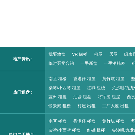
我要放盘
VR 睇楼
租屋
居屋
绿表
地产资讯 :
临时买卖合约
一手新盘
一手消耗表
租
南区 租楼
香港仔 租屋
黄竹坑 租屋
坚
柴湾/小西湾 租屋
红磡 租楼
尖沙咀/九龙
热门租盘 :
蓝田 租盘
油塘 租盘
将军澳 租屋
西贡
愉景湾 租楼
村屋 出租
工厂大厦 出租
南区 楼盘
香港仔 楼盘
黄竹坑 楼盘
坚
柴湾/小西湾 楼盘
红磡 搵楼
尖沙咀/九龙
热门二手楼盘 :