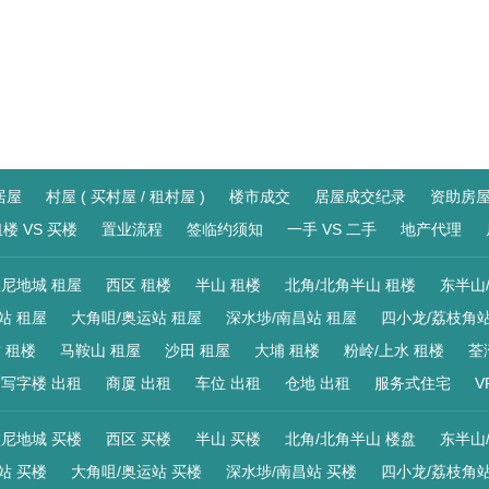
居屋
村屋 ( 买村屋 / 租村屋 )
楼市成交
居屋成交纪录
资助房
楼 VS 买楼
置业流程
签临约须知
一手 VS 二手
地产代理
尼地城 租屋
西区 租楼
半山 租楼
北角/北角半山 租楼
东半山
站 租屋
大角咀/奥运站 租屋
深水埗/南昌站 租屋
四小龙/荔枝角站
 租楼
马鞍山 租屋
沙田 租屋
大埔 租楼
粉岭/上水 租楼
荃
写字楼 出租
商厦 出租
车位 出租
仓地 出租
服务式住宅
V
尼地城 买楼
西区 买楼
半山 买楼
北角/北角半山 楼盘
东半山
站 买楼
大角咀/奥运站 买楼
深水埗/南昌站 买楼
四小龙/荔枝角站