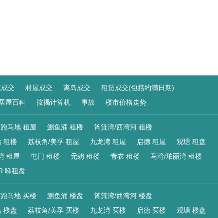
屋成交
村屋成交
离岛成交
租赁成交(包括约满日期)
居屋百科
按揭计算机
事故
楼市价格走势
/跑马地 租屋
鰂鱼涌 租楼
筲箕湾/西湾河 租楼
 租楼
荔枝角/美孚 租屋
九龙湾 租屋
启德 租屋
观塘 租盘
湾 租屋
屯门 租楼
元朗 租楼
青衣 租楼
马湾/珀丽湾 租楼
R 睇租盘
/跑马地 买楼
鰂鱼涌 楼盘
筲箕湾/西湾河 楼盘
 楼盘
荔枝角/美孚 买楼
九龙湾 买楼
启德 买楼
观塘 楼盘