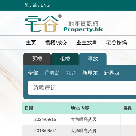
繁
/
简
/
ENG
主页
搵楼/成交
业主放盘
宅谷按揭
买楼
租楼
事故
全部
香港岛
九龙
新界东
新界西
日期
地址/内容
层数
2024/09/15
大角咀亮贤居
2018/08/07
大角咀亮贤居