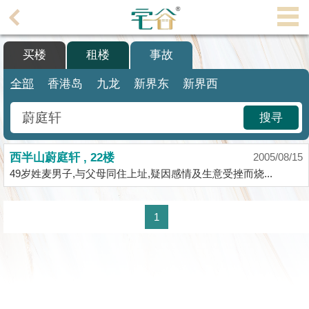
代
理
买楼
租楼
事故
主
页
全部
香港岛
九龙
新界东
新界西
搵
搜寻
楼/
成
西半山蔚庭轩 , 22楼
交
2005/08/15
49岁姓麦男子,与父母同住上址,疑因感情及生意受挫而烧...
业
主
1
放
盘
宅
谷
按