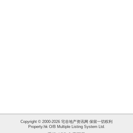
揭
地
产
博
客
地
产
新
闻
数
据
公
布
Copyright © 2000-2026 宅谷地产资讯网 保留一切权利
Property.hk O/B Multiple Listing System Ltd.
收
置