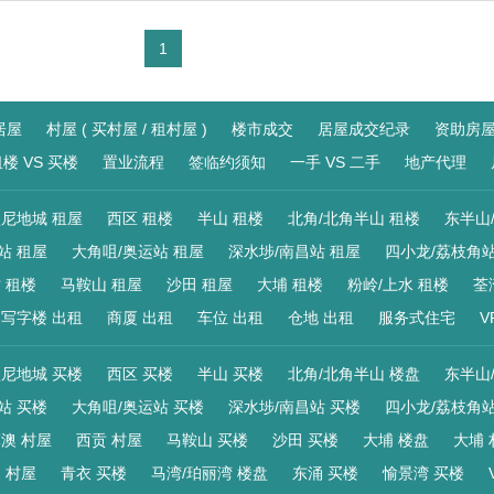
1
居屋
村屋 ( 买村屋 / 租村屋 )
楼市成交
居屋成交纪录
资助房
楼 VS 买楼
置业流程
签临约须知
一手 VS 二手
地产代理
尼地城 租屋
西区 租楼
半山 租楼
北角/北角半山 租楼
东半山
站 租屋
大角咀/奥运站 租屋
深水埗/南昌站 租屋
四小龙/荔枝角站
 租楼
马鞍山 租屋
沙田 租屋
大埔 租楼
粉岭/上水 租楼
荃
写字楼 出租
商厦 出租
车位 出租
仓地 出租
服务式住宅
V
尼地城 买楼
西区 买楼
半山 买楼
北角/北角半山 楼盘
东半山
站 买楼
大角咀/奥运站 买楼
深水埗/南昌站 买楼
四小龙/荔枝角站
澳 村屋
西贡 村屋
马鞍山 买楼
沙田 买楼
大埔 楼盘
大埔 
 村屋
青衣 买楼
马湾/珀丽湾 楼盘
东涌 买楼
愉景湾 买楼