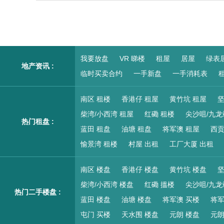
我要放盘
VR 睇楼
租屋
居屋
绿表
地产资讯 :
临时买卖合约
一手新盘
一手消耗表
租
南区 租楼
香港仔 租屋
黄竹坑 租屋
坚
柴湾/小西湾 租屋
红磡 租楼
尖沙咀/九龙
热门租盘 :
蓝田 租盘
油塘 租盘
将军澳 租屋
西贡
愉景湾 租楼
村屋 出租
工厂大厦 出租
南区 楼盘
香港仔 楼盘
黄竹坑 楼盘
坚
柴湾/小西湾 楼盘
红磡 搵楼
尖沙咀/九龙
热门二手楼盘 :
蓝田 楼盘
油塘 楼盘
将军澳 买楼
将军
屯门 买楼
天水围 楼盘
元朗 楼盘
元朗