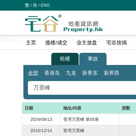
繁
/
简
/
ENG
主页
搵楼/成交
业主放盘
宅谷按揭
买楼
租楼
事故
全部
香港岛
九龙
新界东
新界西
日期
地址/内容
层数
2024/08/13
荃湾万景峰 第05座
2016/12/14
荃湾万景峰