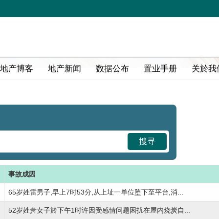
地产博客
地产新闻
数据公布
置业手册
关於我
搜寻
事故成因
65岁姓雷男子,早上7时53分,从上址一单位堕下至平台,消...
52岁姓萧女子於下午1时许因受感情问题困扰在屋内烧炭自...