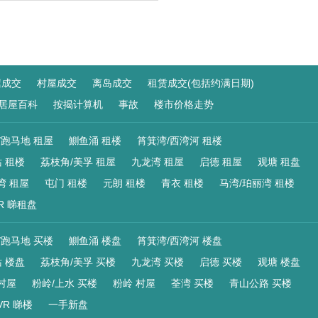
屋成交
村屋成交
离岛成交
租赁成交(包括约满日期)
居屋百科
按揭计算机
事故
楼市价格走势
/跑马地 租屋
鰂鱼涌 租楼
筲箕湾/西湾河 租楼
 租楼
荔枝角/美孚 租屋
九龙湾 租屋
启德 租屋
观塘 租盘
湾 租屋
屯门 租楼
元朗 租楼
青衣 租楼
马湾/珀丽湾 租楼
R 睇租盘
/跑马地 买楼
鰂鱼涌 楼盘
筲箕湾/西湾河 楼盘
 楼盘
荔枝角/美孚 买楼
九龙湾 买楼
启德 买楼
观塘 楼盘
村屋
粉岭/上水 买楼
粉岭 村屋
荃湾 买楼
青山公路 买楼
VR 睇楼
一手新盘