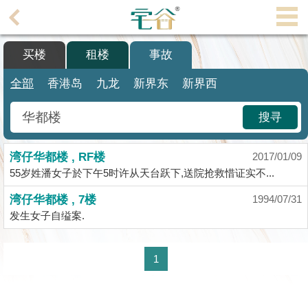
代
理
买楼
租楼
事故
主
页
全部
香港岛
九龙
新界东
新界西
搵
搜寻
楼/
成
湾仔华都楼 , RF楼
交
2017/01/09
55岁姓潘女子於下午5时许从天台跃下,送院抢救惜证实不...
业
湾仔华都楼 , 7楼
1994/07/31
主
发生女子自缢案.
放
盘
1
宅
谷
按