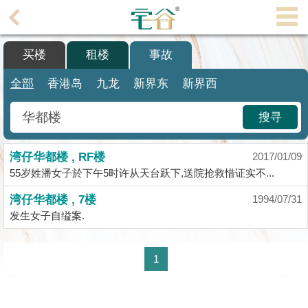
代
理
买楼
租楼
事故
主
页
全部
香港岛
九龙
新界东
新界西
搵
搜寻
楼/
成
湾仔华都楼 , RF楼
交
2017/01/09
55岁姓潘女子於下午5时许从天台跃下,送院抢救惜证实不...
业
湾仔华都楼 , 7楼
1994/07/31
主
发生女子自缢案.
放
盘
1
宅
谷
按