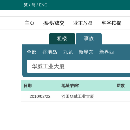
繁
/
简
/
ENG
主页
搵楼/成交
业主放盘
宅谷按揭
买楼
租楼
事故
全部
香港岛
九龙
新界东
新界西
日期
地址/内容
层数
2010/02/22
沙田华威工业大厦