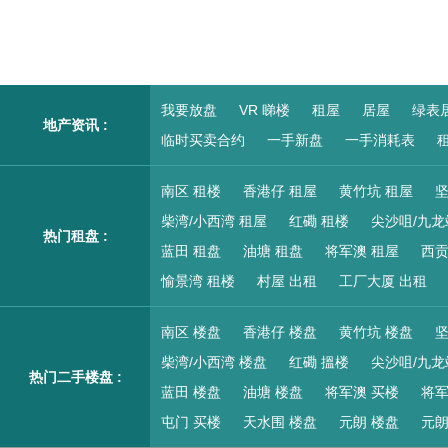
我要放盘
VR 睇楼
租屋
居屋
绿表
地产资讯 :
临时买卖合约
一手新盘
一手消耗表
租
南区 租楼
香港仔 租屋
黄竹坑 租屋
坚
柴湾/小西湾 租屋
红磡 租楼
尖沙咀/九龙
热门租盘 :