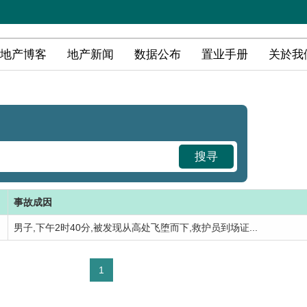
地产博客
地产新闻
数据公布
置业手册
关於我
搜寻
事故成因
男子,下午2时40分,被发现从高处飞堕而下,救护员到场证...
1