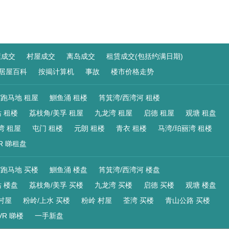
屋成交
村屋成交
离岛成交
租赁成交(包括约满日期)
居屋百科
按揭计算机
事故
楼市价格走势
/跑马地 租屋
鰂鱼涌 租楼
筲箕湾/西湾河 租楼
 租楼
荔枝角/美孚 租屋
九龙湾 租屋
启德 租屋
观塘 租盘