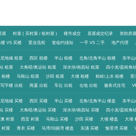
居屋
村屋 ( 买村屋 / 租村屋 )
楼市成交
居屋成交纪录
资助房
楼 VS 买楼
置业流程
签临约须知
一手 VS 二手
地产代理
尼地城 租屋
西区 租楼
半山 租楼
北角/北角半山 租楼
东半山
站 租屋
大角咀/奥运站 租屋
深水埗/南昌站 租屋
四小龙/荔枝角站