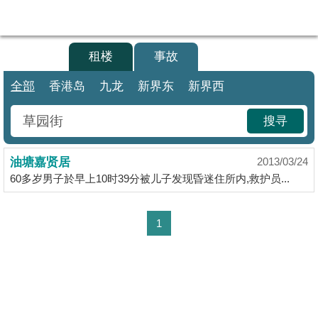
代
理
买楼
租楼
事故
主
页
全部
香港岛
九龙
新界东
新界西
搵
搜寻
楼/
成
油塘嘉贤居
交
2013/03/24
60多岁男子於早上10时39分被儿子发现昏迷住所内,救护员...
业
主
1
放
盘
宅
谷
按