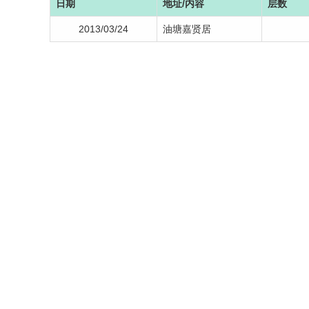
日期
地址/内容
层数
2013/03/24
油塘嘉贤居