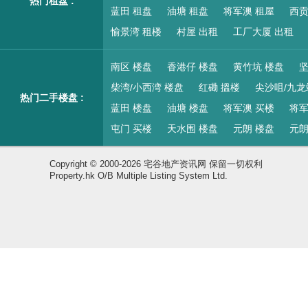
热门租盘 :
蓝田 租盘
油塘 租盘
将军澳 租屋
西贡
愉景湾 租楼
村屋 出租
工厂大厦 出租
南区 楼盘
香港仔 楼盘
黄竹坑 楼盘
坚
柴湾/小西湾 楼盘
红磡 搵楼
尖沙咀/九龙
热门二手楼盘 :
蓝田 楼盘
油塘 楼盘
将军澳 买楼
将军
屯门 买楼
天水围 楼盘
元朗 楼盘
元朗
Copyright © 2000-2026 宅谷地产资讯网 保留一切权利
Property.hk O/B Multiple Listing System Ltd.