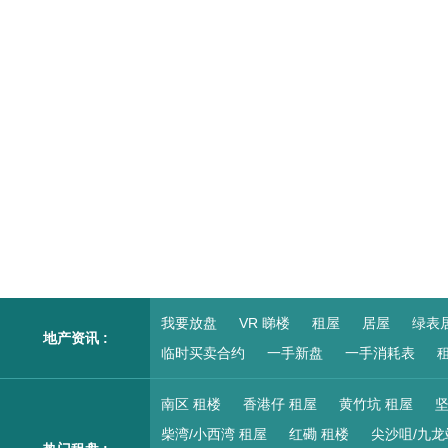
我要放盘
VR 睇楼
租屋
居屋
绿表
地产资讯 :
临时买卖合约
一手新盘
一手消耗表
租
南区 租楼
香港仔 租屋
黄竹坑 租屋
坚
柴湾/小西湾 租屋
红磡 租楼
尖沙咀/九龙