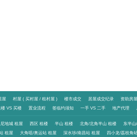
居屋
村屋 ( 买村屋 / 租村屋 )
楼市成交
居屋成交纪录
资助房
楼 VS 买楼
置业流程
签临约须知
一手 VS 二手
地产代理
尼地城 租屋
西区 租楼
半山 租楼
北角/北角半山 租楼
东半山
站 租屋
大角咀/奥运站 租屋
深水埗/南昌站 租屋
四小龙/荔枝角站