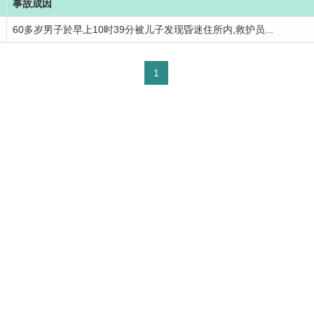
事故成因
60多岁男子於早上10时39分被儿子发现昏迷住所内,救护员...
1