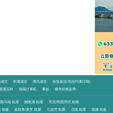
屋成交
村屋成交
离岛成交
租赁成交(包括约满日期)
居屋百科
按揭计算机
事故
楼市价格走势
/跑马地 租屋
鰂鱼涌 租楼
筲箕湾/西湾河 租楼
 租楼
荔枝角/美孚 租屋
九龙湾 租屋
启德 租屋
观塘 租盘