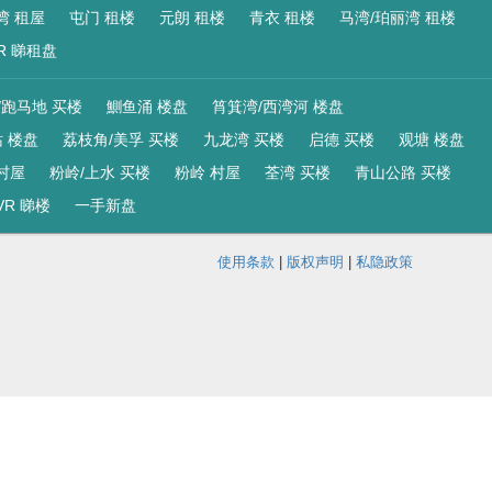
湾 租屋
屯门 租楼
元朗 租楼
青衣 租楼
马湾/珀丽湾 租楼
R 睇租盘
/跑马地 买楼
鰂鱼涌 楼盘
筲箕湾/西湾河 楼盘
 楼盘
荔枝角/美孚 买楼
九龙湾 买楼
启德 买楼
观塘 楼盘
村屋
粉岭/上水 买楼
粉岭 村屋
荃湾 买楼
青山公路 买楼
VR 睇楼
一手新盘
使用条款
|
版权声明
|
私隐政策