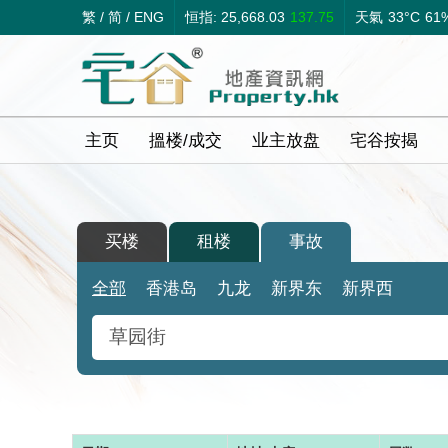
繁
/
简
/
ENG
恒指: 25,668.03
137.75
天氣
33°C
61
主页
搵楼/成交
业主放盘
宅谷按揭
买楼
租楼
事故
全部
香港岛
九龙
新界东
新界西