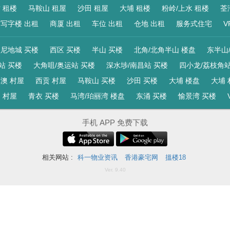
 租楼
马鞍山 租屋
沙田 租屋
大埔 租楼
粉岭/上水 租楼
荃
写字楼 出租
商厦 出租
车位 出租
仓地 出租
服务式住宅
V
尼地城 买楼
西区 买楼
半山 买楼
北角/北角半山 楼盘
东半山
站 买楼
大角咀/奥运站 买楼
深水埗/南昌站 买楼
四小龙/荔枝角站
澳 村屋
西贡 村屋
马鞍山 买楼
沙田 买楼
大埔 楼盘
大埔 
 村屋
青衣 买楼
马湾/珀丽湾 楼盘
东涌 买楼
愉景湾 买楼
手机 APP 免费下载
相关网站 :
科一物业资讯
香港豪宅网
搵楼18
Ver. 9.40