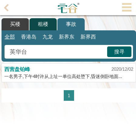
代
理
买楼
租楼
事故
主
页
全部
香港岛
九龙
新界东
新界西
搵
搜寻
楼/
成
西营盘铂峰
交
2020/12/02
一名男子,下午4时许从上址一单位高处堕下,昏迷倒卧地面...
业
主
1
放
盘
宅
谷
按