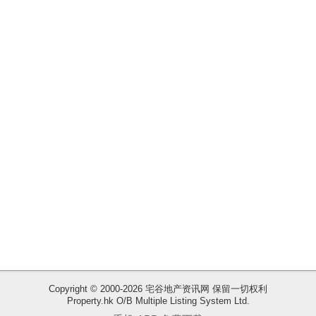
揭
地
产
博
客
地
产
新
闻
数
据
公
布
Copyright © 2000-2026 宅谷地产资讯网 保留一切权利
Property.hk O/B Multiple Listing System Ltd.
收
置