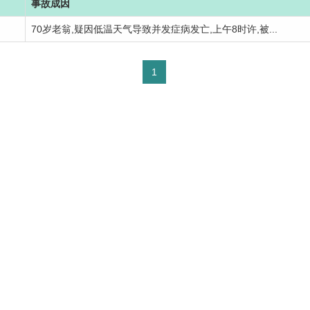
事故成因
70岁老翁,疑因低温天气导致并发症病发亡,上午8时许,被...
1