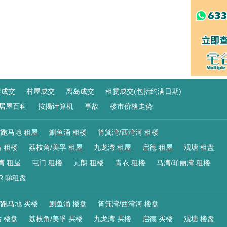
屋成交
村屋成交
离岛成交
租赁成交(包括约满日期)
居屋百科
按揭计算机
事故
楼市价格走势
/跑马地 租屋
鰂鱼涌 租楼
筲箕湾/西湾河 租楼
 租楼
荔枝角/美孚 租屋
九龙湾 租屋
启德 租屋
观塘 租盘
湾 租屋
屯门 租楼
元朗 租楼
青衣 租楼
马湾/珀丽湾 租楼
R 睇租盘
/跑马地 买楼
鰂鱼涌 楼盘
筲箕湾/西湾河 楼盘
 楼盘
荔枝角/美孚 买楼
九龙湾 买楼
启德 买楼
观塘 楼盘