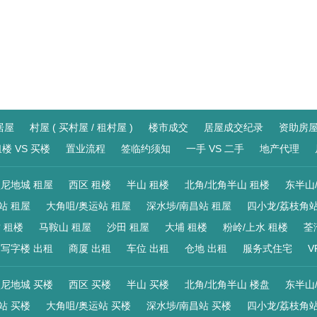
居屋
村屋 ( 买村屋 / 租村屋 )
楼市成交
居屋成交纪录
资助房
楼 VS 买楼
置业流程
签临约须知
一手 VS 二手
地产代理
尼地城 租屋
西区 租楼
半山 租楼
北角/北角半山 租楼
东半山
站 租屋
大角咀/奥运站 租屋
深水埗/南昌站 租屋
四小龙/荔枝角站
 租楼
马鞍山 租屋
沙田 租屋
大埔 租楼
粉岭/上水 租楼
荃
写字楼 出租
商厦 出租
车位 出租
仓地 出租
服务式住宅
V
尼地城 买楼
西区 买楼
半山 买楼
北角/北角半山 楼盘
东半山
站 买楼
大角咀/奥运站 买楼
深水埗/南昌站 买楼
四小龙/荔枝角站