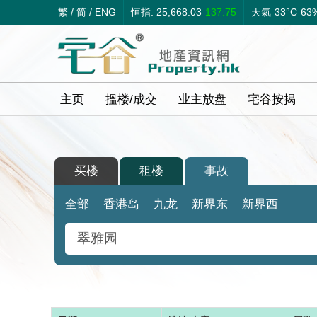
繁
/
简
/
ENG
恒指: 25,668.03
137.75
天氣
33°C
63
主页
搵楼/成交
业主放盘
宅谷按揭
买楼
租楼
事故
全部
香港岛
九龙
新界东
新界西