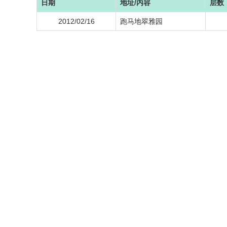
日期
地址/内容
层数
2012/02/16
跑马地翠雅园