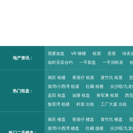
我要放盘
VR 睇楼
租屋
居屋
绿表
地产资讯 :
临时买卖合约
一手新盘
一手消耗表
租
南区 租楼
香港仔 租屋
黄竹坑 租屋
坚
柴湾/小西湾 租屋
红磡 租楼
尖沙咀/九龙
热门租盘 :
蓝田 租盘
油塘 租盘
将军澳 租屋
西贡
愉景湾 租楼
村屋 出租
工厂大厦 出租
南区 楼盘
香港仔 楼盘
黄竹坑 楼盘
坚
柴湾/小西湾 楼盘
红磡 搵楼
尖沙咀/九龙
热门二手楼盘 :