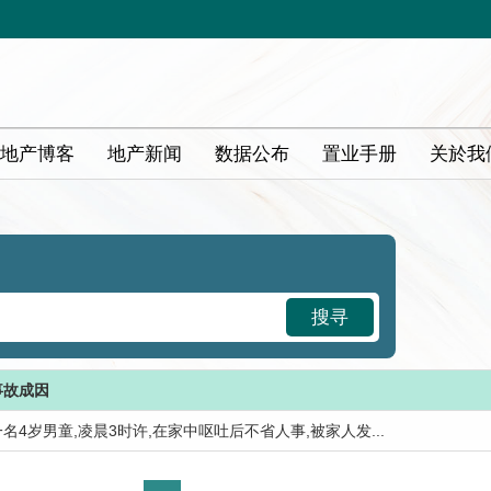
地产博客
地产新闻
数据公布
置业手册
关於我
搜寻
事故成因
一名4岁男童,凌晨3时许,在家中呕吐后不省人事,被家人发...