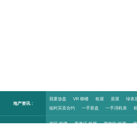
我要放盘
VR 睇楼
租屋
居屋
绿表
地产资讯 :
临时买卖合约
一手新盘
一手消耗表
租
南区 租楼
香港仔 租屋
黄竹坑 租屋
坚
柴湾/小西湾 租屋
红磡 租楼
尖沙咀/九龙