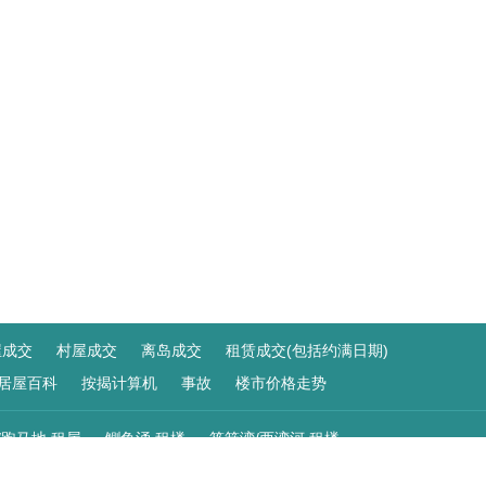
屋成交
村屋成交
离岛成交
租赁成交(包括约满日期)
居屋百科
按揭计算机
事故
楼市价格走势
/跑马地 租屋
鰂鱼涌 租楼
筲箕湾/西湾河 租楼
 租楼
荔枝角/美孚 租屋
九龙湾 租屋
启德 租屋
观塘 租盘