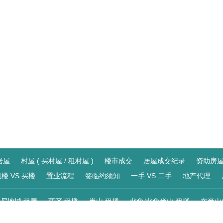
居屋
村屋 ( 买村屋 / 租村屋 )
楼市成交
居屋成交纪录
资助房
楼 VS 买楼
置业流程
签临约须知
一手 VS 二手
地产代理
尼地城 租屋
西区 租楼
半山 租楼
北角/北角半山 租楼
东半山
站 租屋
大角咀/奥运站 租屋
深水埗/南昌站 租屋
四小龙/荔枝角站