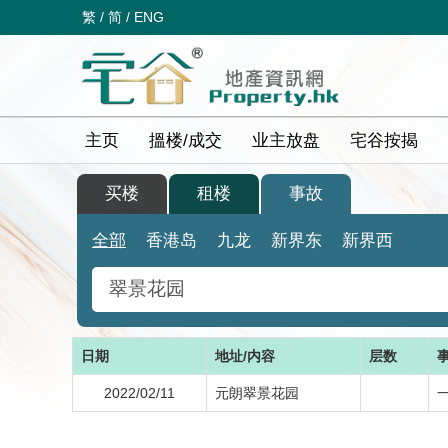
繁
/
简
/
ENG
主页
搵楼/成交
业主放盘
宅谷按揭
买楼
租楼
事故
全部
香港岛
九龙
新界东
新界西
日期
地址/内容
层数
2022/02/11
元朗翠景花园