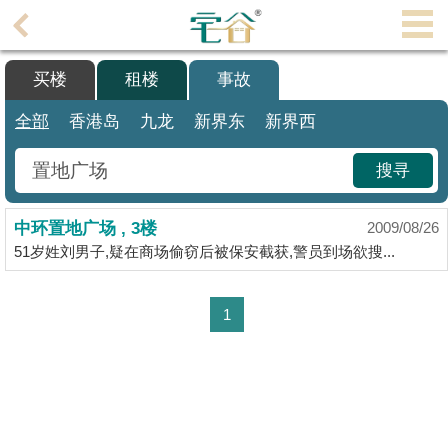
代
理
买楼
租楼
事故
主
页
全部
香港岛
九龙
新界东
新界西
搵
搜寻
楼/
成
中环置地广场 , 3楼
交
2009/08/26
51岁姓刘男子,疑在商场偷窃后被保安截获,警员到场欲搜...
业
主
1
放
盘
宅
谷
按