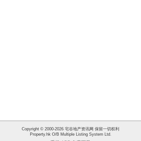
揭
地
产
博
客
地
产
新
闻
收
藏
数
楼
据
盘
公
布
ENG
繁
简
Copyright © 2000-2026 宅谷地产资讯网 保留一切权利
体
体
Property.hk O/B Multiple Listing System Ltd.
置