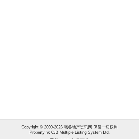
揭
地
产
博
客
地
产
新
闻
数
据
公
布
Copyright © 2000-2026 宅谷地产资讯网 保留一切权利
Property.hk O/B Multiple Listing System Ltd.
收
置