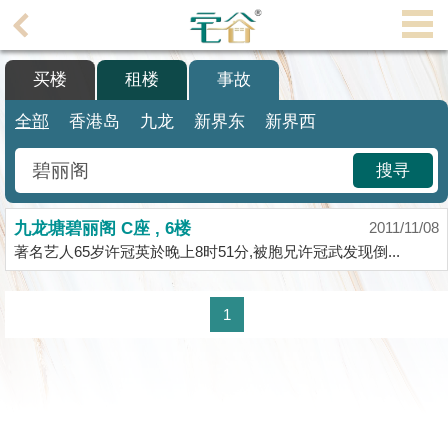
代
理
买楼
租楼
事故
主
页
全部
香港岛
九龙
新界东
新界西
搵
搜寻
楼/
成
九龙塘碧丽阁 C座 , 6楼
交
2011/11/08
著名艺人65岁许冠英於晚上8时51分,被胞兄许冠武发现倒...
业
主
1
放
盘
宅
谷
按