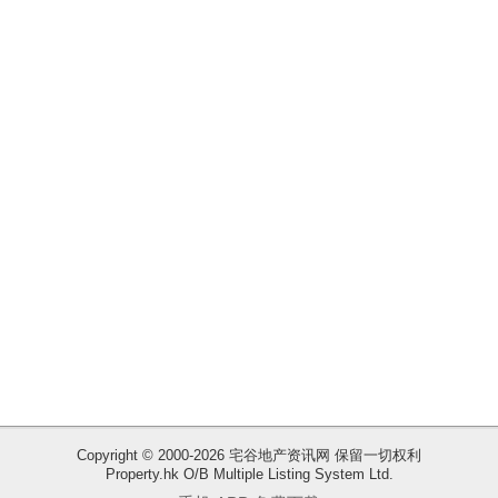
揭
地
产
博
客
地
产
新
闻
数
据
公
布
Copyright © 2000-2026 宅谷地产资讯网 保留一切权利
Property.hk O/B Multiple Listing System Ltd.
收
置