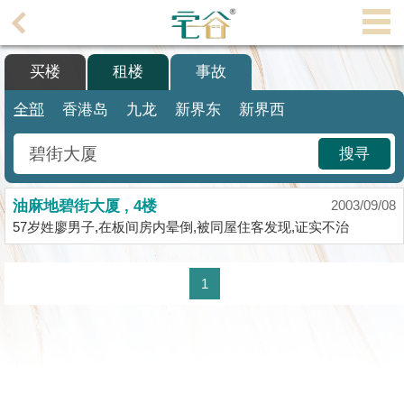
代
理
买楼
租楼
事故
主
页
全部
香港岛
九龙
新界东
新界西
搵
搜寻
楼/
成
油麻地碧街大厦 , 4楼
交
2003/09/08
57岁姓廖男子,在板间房内晕倒,被同屋住客发现,证实不治
业
主
1
放
盘
宅
谷
按