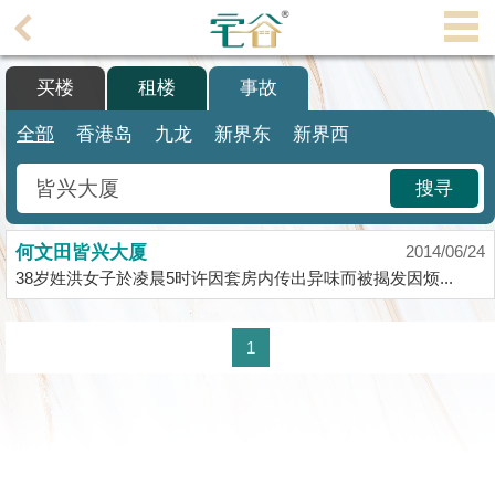
代
理
买楼
租楼
事故
主
页
全部
香港岛
九龙
新界东
新界西
搵
搜寻
楼/
成
何文田皆兴大厦
交
2014/06/24
38岁姓洪女子於凌晨5时许因套房内传出异味而被揭发因烦...
业
主
1
放
盘
宅
谷
按