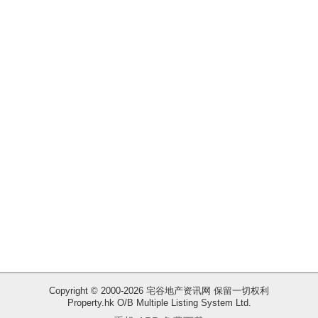
揭
地
产
博
客
地
产
新
闻
数
据
公
布
Copyright © 2000-2026 宅谷地产资讯网 保留一切权利
Property.hk O/B Multiple Listing System Ltd.
收
置