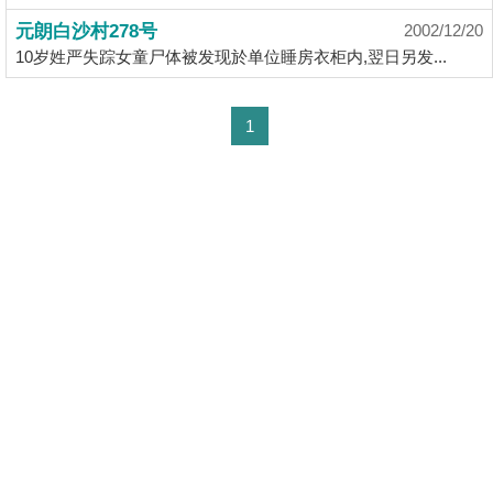
揭
元朗白沙村278号
2002/12/20
10岁姓严失踪女童尸体被发现於单位睡房衣柜内,翌日另发...
地
产
1
博
客
地
产
新
闻
收
藏
数
楼
据
盘
公
布
ENG
繁
简
体
体
置