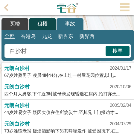
代
理
买楼
租楼
事故
主
页
全部
香港岛
九龙
新界东
新界西
搵
搜寻
楼/
成
元朗白沙村
交
2024/01/17
67岁姓蔡男子,凌晨4时44分,在上址一村屋花园位置,以电...
业
元朗白沙村
2020/10/06
主
四个月大男婴,下午近3时被母亲发现昏迷在房内,拍打亦无...
放
盘
元朗白沙村
2009/02/04
44岁姓易女子,疑因欠债在住所烧炭亡,至其兄上门探访才...
宅
元朗白沙村
2004/07/29
谷
73岁姓谭老翁,疑烟酒影响下另其哮喘发作,被受困扰下,在...
按