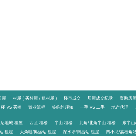
居屋
村屋 ( 买村屋 / 租村屋 )
楼市成交
居屋成交纪录
资助房
楼 VS 买楼
置业流程
签临约须知
一手 VS 二手
地产代理
尼地城 租屋
西区 租楼
半山 租楼
北角/北角半山 租楼
东半山
站 租屋
大角咀/奥运站 租屋
深水埗/南昌站 租屋
四小龙/荔枝角站