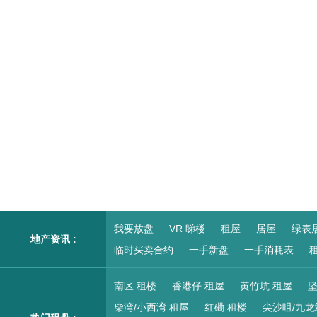
我要放盘
VR 睇楼
租屋
居屋
绿表
地产资讯 :
临时买卖合约
一手新盘
一手消耗表
租
南区 租楼
香港仔 租屋
黄竹坑 租屋
坚
柴湾/小西湾 租屋
红磡 租楼
尖沙咀/九龙