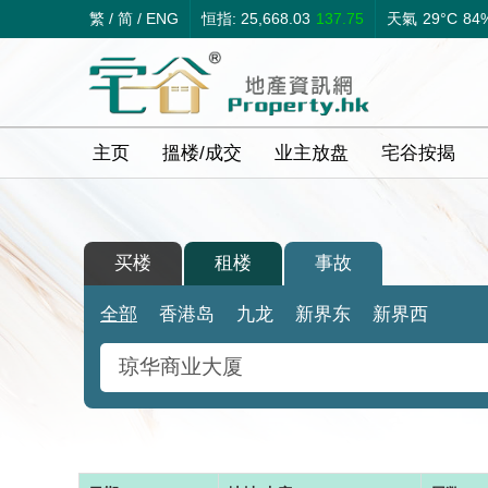
繁
/
简
/
ENG
恒指: 25,668.03
137.75
天氣
29°C
84
主页
搵楼/成交
业主放盘
宅谷按揭
买楼
租楼
事故
全部
香港岛
九龙
新界东
新界西