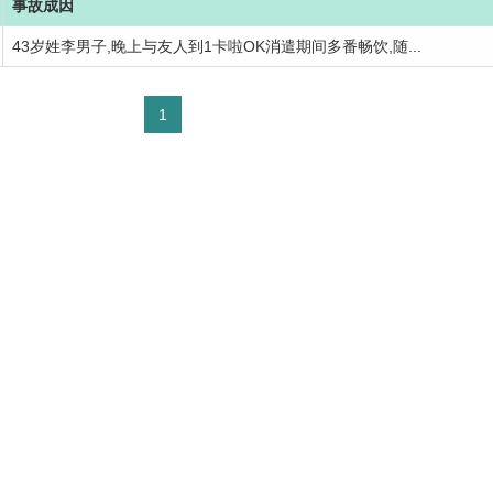
事故成因
43岁姓李男子,晚上与友人到1卡啦OK消遣期间多番畅饮,随...
1