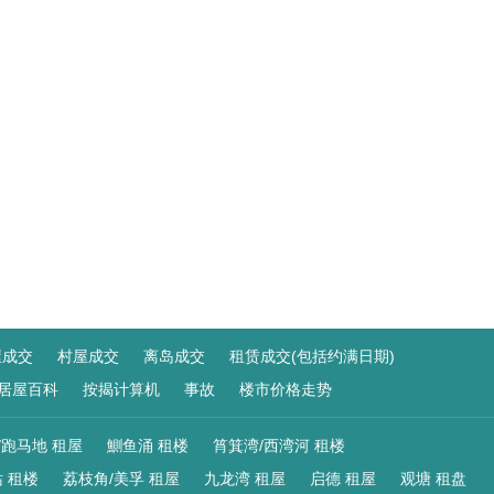
屋成交
村屋成交
离岛成交
租赁成交(包括约满日期)
居屋百科
按揭计算机
事故
楼市价格走势
/跑马地 租屋
鰂鱼涌 租楼
筲箕湾/西湾河 租楼
 租楼
荔枝角/美孚 租屋
九龙湾 租屋
启德 租屋
观塘 租盘