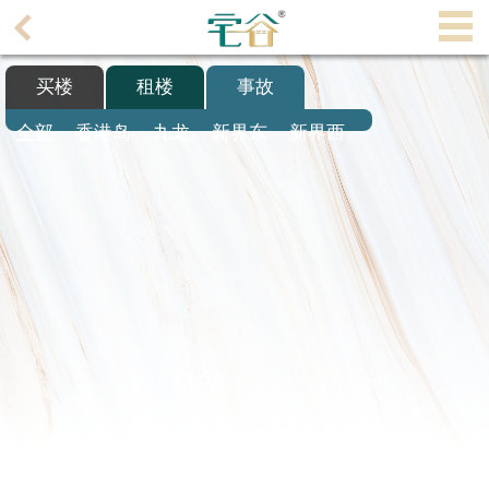
代
理
买楼
租楼
事故
主
页
全部
香港岛
九龙
新界东
新界西
搵
楼/
成
交
业
主
放
盘
宅
谷
按