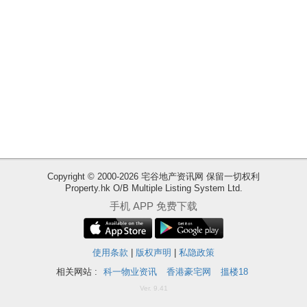
业
手
册
关
於
我
们
Copyright © 2000-2026 宅谷地产资讯网 保留一切权利
Property.hk O/B Multiple Listing System Ltd.
收
手机 APP 免费下载
藏
楼
盘
使用条款
|
版权声明
|
私隐政策
相关网站 :
科一物业资讯
香港豪宅网
搵楼18
ENG
繁
简
Ver. 9.41
体
体