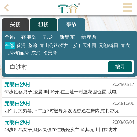
代
理
买楼
租楼
事故
主
页
全部
香港岛
九龙
新界东
新界西
全部
葵涌
荃湾
青山公路/深井
屯门
天水围
元朗/锦田
青衣
搵
马湾/珀丽湾
东涌
愉景湾
楼/
成
搜寻
交
业
元朗白沙村
2024/01/17
主
67岁姓蔡男子,凌晨4时44分,在上址一村屋花园位置,以电...
放
元朗白沙村
2020/10/06
盘
四个月大男婴,下午近3时被母亲发现昏迷在房内,拍打亦无...
宅
元朗白沙村
2009/02/04
谷
44岁姓易女子,疑因欠债在住所烧炭亡,至其兄上门探访才...
按