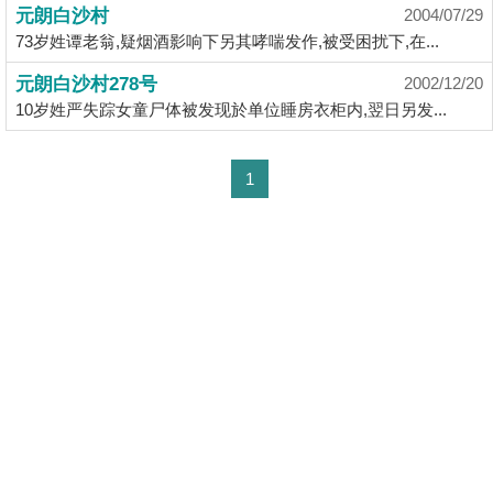
元朗白沙村
2004/07/29
揭
73岁姓谭老翁,疑烟酒影响下另其哮喘发作,被受困扰下,在...
地
元朗白沙村278号
2002/12/20
产
10岁姓严失踪女童尸体被发现於单位睡房衣柜内,翌日另发...
博
客
1
地
产
新
闻
数
据
公
布
置