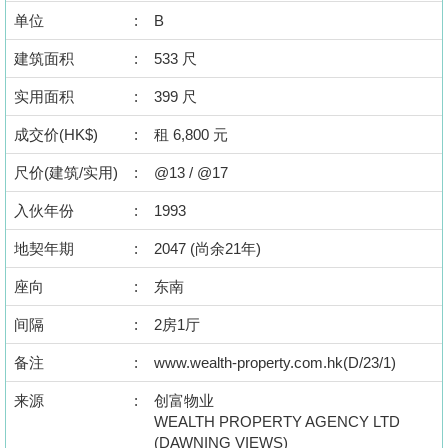
按
单位
:
B
揭
建筑面积
:
533 尺
地
实用面积
:
399 尺
产
成交价(HK$)
:
租 6,800 元
博
客
尺价(建筑/实用)
:
@13 / @17
地
入伙年份
:
1993
产
地契年期
:
2047 (尚余21年)
新
座向
:
东南
闻
间隔
:
2房1厅
数
据
备注
:
www.wealth-property.com.hk(D/23/1)
公
来源
:
创富物业
布
WEALTH PROPERTY AGENCY LTD
(DAWNING VIEWS)