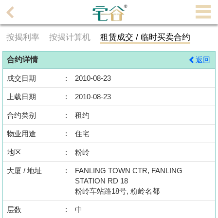
代
理
按揭利率
按揭计算机
租赁成交 / 临时买卖合约
主
页
合约详情
返回
搵
成交日期
:
2010-08-23
楼/
上载日期
:
2010-08-23
成
交
合约类别
:
租约
物业用途
:
住宅
业
主
地区
:
粉岭
放
大厦 / 地址
:
FANLING TOWN CTR, FANLING
盘
STATION RD 18
粉岭车站路18号, 粉岭名都
宅
层数
:
中
谷