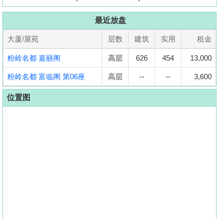
置
业
最近放盘
手
大厦/屋苑
层数
建筑
实用
租金
册
粉岭名都 嘉丽阁
高层
626
454
13,000
关
粉岭名都 富临阁 第06座
高层
--
--
3,600
於
我
位置图
们