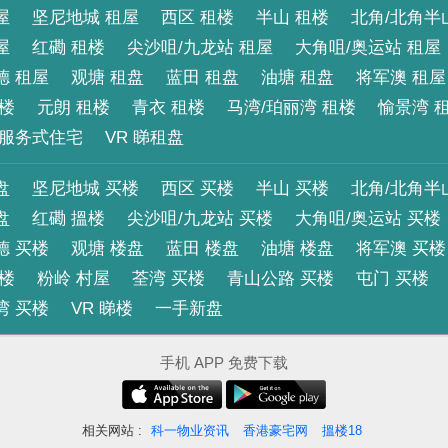
屋
坚尼地城 租屋
西区 租楼
半山 租楼
北角/北角半
屋
红磡 租楼
尖沙咀/九龙站 租屋
大角咀/奥运站 租屋
德 租屋
观塘 租盘
蓝田 租盘
油塘 租盘
将军澳 租屋
租楼
元朗 租楼
青衣 租楼
马湾/珀丽湾 租楼
愉景湾 
服务式住宅
VR 睇租盘
盘
坚尼地城 买楼
西区 买楼
半山 买楼
北角/北角半
盘
红磡 搵楼
尖沙咀/九龙站 买楼
大角咀/奥运站 买楼
德 买楼
观塘 楼盘
蓝田 楼盘
油塘 楼盘
将军澳 买楼
买楼
粉岭 村屋
荃湾 买楼
青山公路 买楼
屯门 买楼
湾 买楼
VR 睇楼
一手新盘
手机 APP 免费下载
相关网站 :
科一物业资讯
香港豪宅网
搵楼18