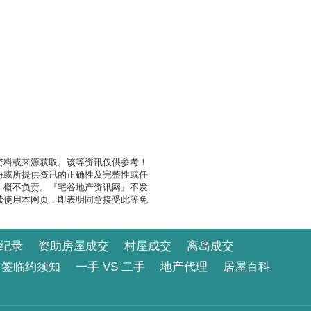
资料或来源获取。该等资讯仅供参考！
份或所提供资讯的正确性及完整性或任
』概不负责。『宅谷地产资讯网』不发
续使用本网页，即表明同意接受此等免
纪录
资助房屋成交
村屋成交
离岛成交
签临约须知
一手 VS 二手
地产代理
居屋百科