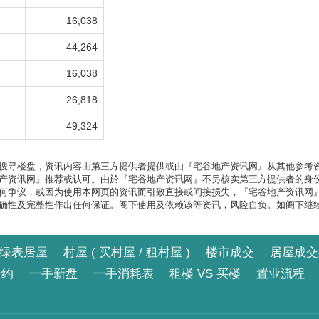
-
16,038
-
44,264
-
16,038
-
26,818
-
49,324
搜寻楼盘，资讯内容由第三方提供者提供或由『宅谷地产资讯网』从其他参考
产资讯网』推荐或认可。由於『宅谷地产资讯网』不另核实第三方提供者的身
何争议，或因为使用本网页的资讯而引致直接或间接损失，『宅谷地产资讯网
确性及完整性作出任何保证。阁下使用及依赖该等资讯，风险自负。如阁下继
绿表居屋
村屋 ( 买村屋 / 租村屋 )
楼市成交
居屋成交
合约
一手新盘
一手消耗表
租楼 VS 买楼
置业流程