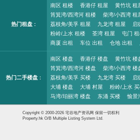
南区 租楼
香港仔 租屋
黄竹坑 租
筲箕湾/西湾河 租楼
柴湾/小西湾 租
热门租盘 :
荔枝角/美孚 租屋
九龙湾 租屋
启
粉岭/上水 租楼
荃湾 租屋
屯门 
商厦 出租
车位 出租
仓地 出租
南区 楼盘
香港仔 楼盘
黄竹坑 楼
筲箕湾/西湾河 楼盘
柴湾/小西湾 楼
热门二手楼盘 :
荔枝角/美孚 买楼
九龙湾 买楼
启
大埔 楼盘
大埔 村屋
粉岭/上水 
马湾/珀丽湾 楼盘
东涌 买楼
愉景
Copyright © 2000-2026 宅谷地产资讯网 保留一切权利
Property.hk O/B Multiple Listing System Ltd.