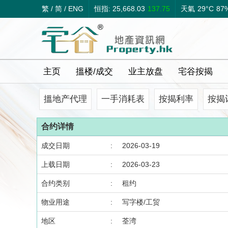
繁
/
简
/
ENG
恒指: 25,668.03
137.75
天氣
29°C
87
主页
搵楼/成交
业主放盘
宅谷按揭
搵地产代理
一手消耗表
按揭利率
按揭
合约详情
成交日期
:
2026-03-19
上载日期
:
2026-03-23
合约类别
:
租约
物业用途
:
写字楼/工贸
地区
:
荃湾