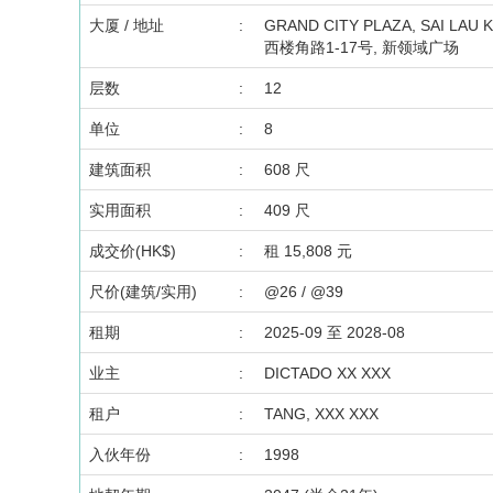
大厦 / 地址
:
GRAND CITY PLAZA, SAI LAU K
西楼角路1-17号, 新领域广场
层数
:
12
单位
:
8
建筑面积
:
608 尺
实用面积
:
409 尺
成交价(HK$)
:
租 15,808 元
尺价(建筑/实用)
:
@26 / @39
租期
:
2025-09 至 2028-08
业主
:
DICTADO XX XXX
租户
:
TANG, XXX XXX
入伙年份
:
1998