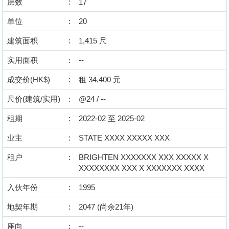
层数
:
17
按
揭
单位
:
20
建筑面积
:
1,415 尺
地
产
实用面积
:
--
博
成交价(HK$)
:
租 34,400 元
客
尺价(建筑/实用)
:
@24 / --
地
租期
:
2022-02 至 2025-02
产
新
业主
:
STATE XXXX XXXXX XXX
闻
租户
:
BRIGHTEN XXXXXXX XXX XXXXX X
XXXXXXXX XXX X XXXXXXX XXXX
数
据
入伙年份
:
1995
公
地契年期
:
2047 (尚余21年)
布
座向
:
--