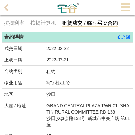
代
理
按揭利率
按揭计算机
租赁成交 / 临时买卖合约
主
页
合约详情
返回
搵
成交日期
:
2022-02-22
楼/
上载日期
:
2022-03-21
成
交
合约类别
:
租约
物业用途
:
写字楼/工贸
业
主
地区
:
沙田
放
大厦 / 地址
:
GRAND CENTRAL PLAZA TWR 01, SHA
盘
TIN RURAL COMMITTEE RD 138
沙田乡事会路138号, 新城市中央广场 第01
宅
座
谷