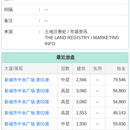
置
间隔
:
--
业
手
备注
:
--
册
来源
:
土地注册处 / 市埸资讯
THE LAND REGISTRY / MARKETING
关
INFO.
於
我
最近放盘
们
大厦/屋苑
层数
建筑
实用
租金
新城市中央广场 第01座
中层
2,566
--
79,546
新城市中央广场 第02座
高层
3,060
--
94,860
新城市中央广场 第02座
高层
3,060
--
94,860
新城市中央广场 第02座
高层
1,553
--
48,143
新城市中央广场 第01座
中层
1,930
--
59,830