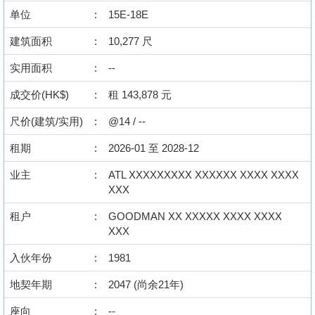
按
单位
:
15E-18E
揭
建筑面积
:
10,277 尺
地
实用面积
:
--
产
成交价(HK$)
:
租 143,878 元
博
客
尺价(建筑/实用)
:
@14 / --
地
租期
:
2026-01 至 2028-12
产
业主
:
ATL XXXXXXXXX XXXXXX XXXX XXXX
新
XXX
收
闻
藏
租户
:
GOODMAN XX XXXXX XXXX XXXX
楼
XXX
数
盘
据
入伙年份
:
1981
公
繁
简
ENG
地契年期
:
2047 (尚余21年)
布
体
体
座向
:
--