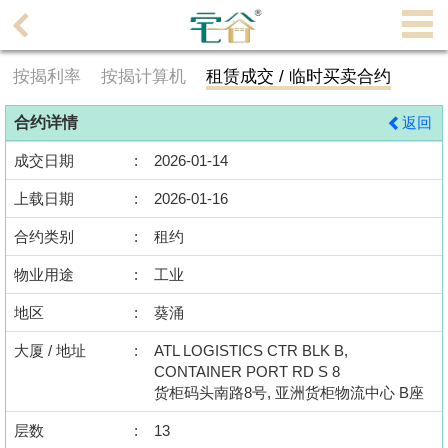
代
理
按揭利率
按揭计算机
租赁成交 / 临时买卖合约
主
页
合约详情
返回
搵
成交日期
:
2026-01-14
楼/
上载日期
:
2026-01-16
成
交
合约类别
:
租约
物业用途
:
工业
业
主
地区
:
葵涌
放
大厦 / 地址
:
ATL LOGISTICS CTR BLK B,
盘
CONTAINER PORT RD S 8
货柜码头南路8号, 亚洲货柜物流中心 B座
宅
层数
:
13
谷