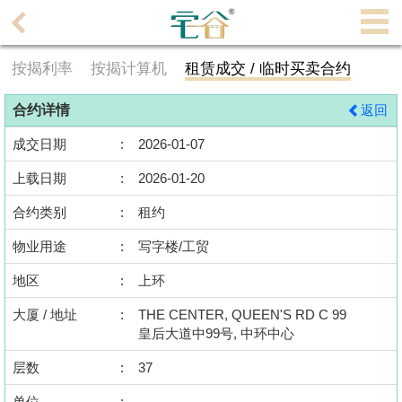
代
理
按揭利率
按揭计算机
租赁成交 / 临时买卖合约
主
页
合约详情
返回
搵
成交日期
:
2026-01-07
楼/
上载日期
:
2026-01-20
成
交
合约类别
:
租约
物业用途
:
写字楼/工贸
业
主
地区
:
上环
放
大厦 / 地址
:
THE CENTER, QUEEN'S RD C 99
盘
皇后大道中99号, 中环中心
宅
层数
:
37
谷
单位
: