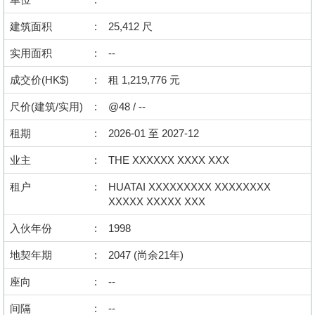
按
建筑面积
揭
:
25,412 尺
实用面积
:
--
地
产
成交价(HK$)
:
租 1,219,776 元
博
尺价(建筑/实用)
:
@48 / --
客
租期
:
2026-01 至 2027-12
地
业主
:
THE XXXXXX XXXX XXX
产
新
租户
:
HUATAI XXXXXXXXX XXXXXXXX
XXXXX XXXXX XXX
闻
入伙年份
:
1998
数
据
地契年期
:
2047 (尚余21年)
公
座向
:
--
布
间隔
:
--