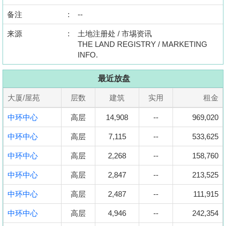
置
备注
:
--
业
来源
手
:
土地注册处 / 市埸资讯
THE LAND REGISTRY / MARKETING
册
INFO.
关
最近放盘
於
我
大厦/屋苑
层数
建筑
实用
租金
们
中环中心
高层
14,908
--
969,020
中环中心
高层
7,115
--
533,625
中环中心
高层
2,268
--
158,760
中环中心
高层
2,847
--
213,525
中环中心
高层
2,487
--
111,915
中环中心
高层
4,946
--
242,354