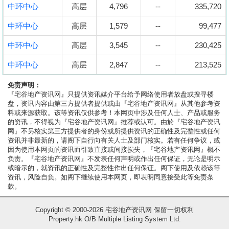
中环中心
高层
4,796
--
335,720
中环中心
高层
1,579
--
99,477
中环中心
高层
3,545
--
230,425
中环中心
高层
2,847
--
213,525
免责声明：
『宅谷地产资讯网』只提供资讯媒介平台给予网络使用者放盘或搜寻楼
盘，资讯内容由第三方提供者提供或由『宅谷地产资讯网』从其他参考资
料或来源获取。该等资讯仅供参考！本网页中涉及任何人士、产品或服务
的资讯，不得视为『宅谷地产资讯网』推荐或认可。由於『宅谷地产资讯
网』不另核实第三方提供者的身份或所提供资讯的正确性及完整性或任何
资讯并非最新的，请阁下自行向有关人士及部门核实。若有任何争议，或
因为使用本网页的资讯而引致直接或间接损失，『宅谷地产资讯网』概不
负责。『宅谷地产资讯网』不发表任何声明或作出任何保证，无论是明示
或暗示的，就资讯的正确性及完整性作出任何保证。阁下使用及依赖该等
资讯，风险自负。如阁下继续使用本网页，即表明同意接受此等免责条
款。
Copyright © 2000-2026 宅谷地产资讯网 保留一切权利
Property.hk O/B Multiple Listing System Ltd.
收