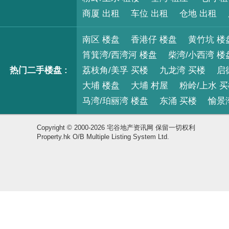
商厦 出租
车位 出租
仓地 出租
南区 楼盘
香港仔 楼盘
黄竹坑 楼
筲箕湾/西湾河 楼盘
柴湾/小西湾 楼
热门二手楼盘 :
荔枝角/美孚 买楼
九龙湾 买楼
启
大埔 楼盘
大埔 村屋
粉岭/上水 
马湾/珀丽湾 楼盘
东涌 买楼
愉景
Copyright © 2000-2026 宅谷地产资讯网 保留一切权利
Property.hk O/B Multiple Listing System Ltd.