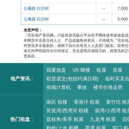
公庵路 白沙村
--
7,000
公庵路 白沙村
--
5,000
免责声明：
『宅谷地产资讯网』只提供资讯媒介平台给予网络使用者放盘或
本网页中涉及任何人士、产品或服务的资讯，不得视为『宅谷地
何资讯并非最新的，请阁下自行向有关人士及部门核实。若有任
表任何声明或作出任何保证，无论是明示或暗示的，就资讯的正
责条款。
我要放盘
VR 睇楼
租屋
居屋
地产资讯 :
租赁成交(包括约满日期)
临时买卖
按揭计算机
事故
楼市价格走势
南区 租楼
香港仔 租屋
黄竹坑 租
筲箕湾/西湾河 租楼
柴湾/小西湾 租
热门租盘 :
荔枝角/美孚 租屋
九龙湾 租屋
启
粉岭/上水 租楼
荃湾 租屋
屯门 