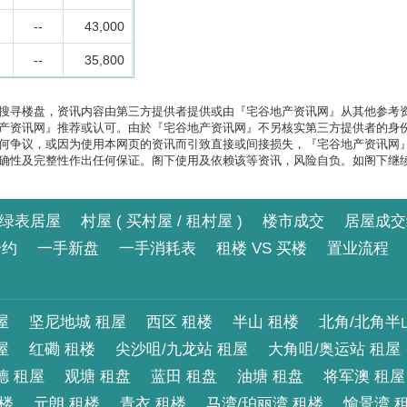
--
43,000
--
35,800
搜寻楼盘，资讯内容由第三方提供者提供或由『宅谷地产资讯网』从其他参考
产资讯网』推荐或认可。由於『宅谷地产资讯网』不另核实第三方提供者的身
何争议，或因为使用本网页的资讯而引致直接或间接损失，『宅谷地产资讯网
确性及完整性作出任何保证。阁下使用及依赖该等资讯，风险自负。如阁下继
绿表居屋
村屋 ( 买村屋 / 租村屋 )
楼市成交
居屋成交
合约
一手新盘
一手消耗表
租楼 VS 买楼
置业流程
屋
坚尼地城 租屋
西区 租楼
半山 租楼
北角/北角半
屋
红磡 租楼
尖沙咀/九龙站 租屋
大角咀/奥运站 租屋
德 租屋
观塘 租盘
蓝田 租盘
油塘 租盘
将军澳 租屋
租楼
元朗 租楼
青衣 租楼
马湾/珀丽湾 租楼
愉景湾 