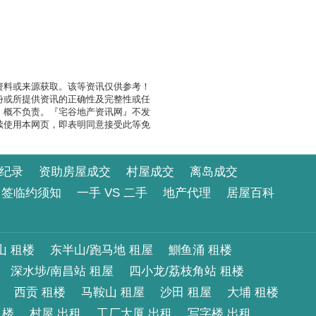
资料或来源获取。该等资讯仅供参考！
份或所提供资讯的正确性及完整性或任
』概不负责。『宅谷地产资讯网』不发
续使用本网页，即表明同意接受此等免
纪录
资助房屋成交
村屋成交
离岛成交
签临约须知
一手 VS 二手
地产代理
居屋百科
山 租楼
东半山/跑马地 租屋
鰂鱼涌 租楼
深水埗/南昌站 租屋
四小龙/荔枝角站 租楼
西贡 租楼
马鞍山 租屋
沙田 租屋
大埔 租楼
租楼
村屋 出租
工厂大厦 出租
写字楼 出租