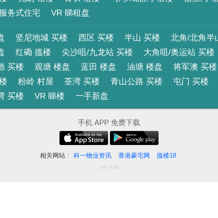
服务式住宅
VR 睇租盘
盘
坚尼地城 买楼
西区 买楼
半山 买楼
北角/北角半
盘
红磡 搵楼
尖沙咀/九龙站 买楼
大角咀/奥运站 买楼
德 买楼
观塘 楼盘
蓝田 楼盘
油塘 楼盘
将军澳 买楼
买楼
粉岭 村屋
荃湾 买楼
青山公路 买楼
屯门 买楼
湾 买楼
VR 睇楼
一手新盘
手机 APP 免费下载
相关网站 :
科一物业资讯
香港豪宅网
搵楼18
Ver. 9.40