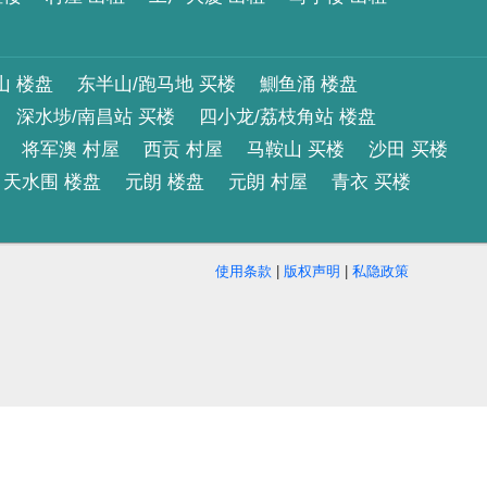
山 楼盘
东半山/跑马地 买楼
鰂鱼涌 楼盘
深水埗/南昌站 买楼
四小龙/荔枝角站 楼盘
将军澳 村屋
西贡 村屋
马鞍山 买楼
沙田 买楼
天水围 楼盘
元朗 楼盘
元朗 村屋
青衣 买楼
使用条款
|
版权声明
|
私隐政策