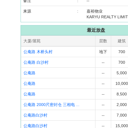
备注
:
--
来源
:
嘉裕物业
KARYU REALTY LIMI
最近放盘
大厦/屋苑
层数
建筑
公庵路 木桥头村
地下
700
公庵路 白沙村
--
700
公庵路
--
5,000
公庵路
--
10,000
公庵路
--
8,500
公庵路 2000尺密封仓 三相电 ...
--
2,000
公庵路白沙村
--
7,000
公庵路白沙村
--
15,000