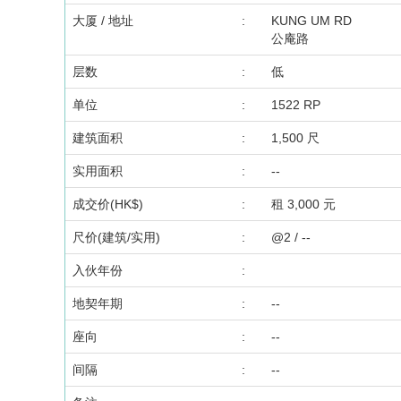
大厦 / 地址
:
KUNG UM RD
公庵路
层数
:
低
单位
:
1522 RP
建筑面积
:
1,500 尺
实用面积
:
--
成交价(HK$)
:
租 3,000 元
尺价(建筑/实用)
:
@2 / --
入伙年份
:
地契年期
:
--
座向
:
--
间隔
:
--