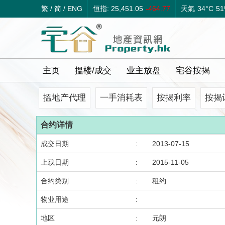
繁
/
简
/
ENG
恒指: 25,451.05
-464.77
天氣
34°C
5
主页
搵楼/成交
业主放盘
宅谷按揭
搵地产代理
一手消耗表
按揭利率
按揭
合约详情
成交日期
:
2013-07-15
上载日期
:
2015-11-05
合约类别
:
租约
物业用途
:
地区
:
元朗