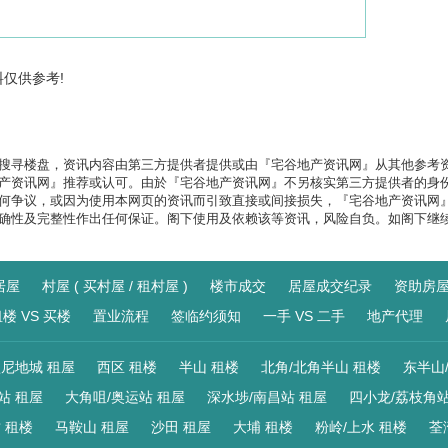
料仅供参考!
搜寻楼盘，资讯内容由第三方提供者提供或由『宅谷地产资讯网』从其他参考
产资讯网』推荐或认可。由於『宅谷地产资讯网』不另核实第三方提供者的身
何争议，或因为使用本网页的资讯而引致直接或间接损失，『宅谷地产资讯网
确性及完整性作出任何保证。阁下使用及依赖该等资讯，风险自负。如阁下继
居屋
村屋 ( 买村屋 / 租村屋 )
楼市成交
居屋成交纪录
资助房
楼 VS 买楼
置业流程
签临约须知
一手 VS 二手
地产代理
尼地城 租屋
西区 租楼
半山 租楼
北角/北角半山 租楼
东半山
站 租屋
大角咀/奥运站 租屋
深水埗/南昌站 租屋
四小龙/荔枝角站
 租楼
马鞍山 租屋
沙田 租屋
大埔 租楼
粉岭/上水 租楼
荃