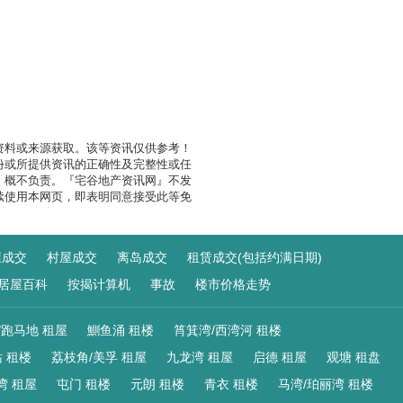
资料或来源获取。该等资讯仅供参考！
份或所提供资讯的正确性及完整性或任
』概不负责。『宅谷地产资讯网』不发
续使用本网页，即表明同意接受此等免
屋成交
村屋成交
离岛成交
租赁成交(包括约满日期)
居屋百科
按揭计算机
事故
楼市价格走势
/跑马地 租屋
鰂鱼涌 租楼
筲箕湾/西湾河 租楼
 租楼
荔枝角/美孚 租屋
九龙湾 租屋
启德 租屋
观塘 租盘
湾 租屋
屯门 租楼
元朗 租楼
青衣 租楼
马湾/珀丽湾 租楼