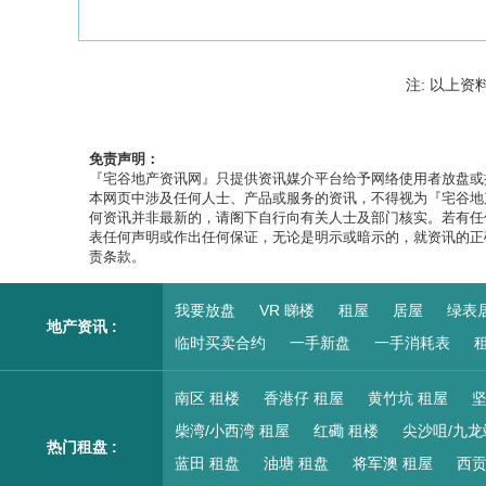
注: 以上资
免责声明：
『宅谷地产资讯网』只提供资讯媒介平台给予网络使用者放盘或
本网页中涉及任何人士、产品或服务的资讯，不得视为『宅谷地
何资讯并非最新的，请阁下自行向有关人士及部门核实。若有任
表任何声明或作出任何保证，无论是明示或暗示的，就资讯的正
责条款。
我要放盘
VR 睇楼
租屋
居屋
绿表
地产资讯 :
临时买卖合约
一手新盘
一手消耗表
租
南区 租楼
香港仔 租屋
黄竹坑 租屋
坚
柴湾/小西湾 租屋
红磡 租楼
尖沙咀/九龙
热门租盘 :
蓝田 租盘
油塘 租盘
将军澳 租屋
西贡