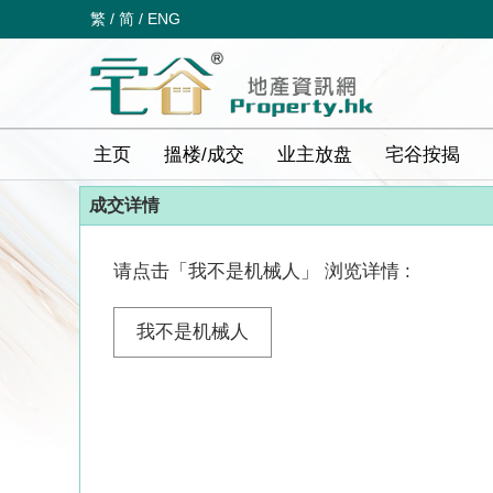
繁
/
简
/
ENG
主页
搵楼/成交
业主放盘
宅谷按揭
成交详情
请点击「我不是机械人」 浏览详情 :
我不是机械人