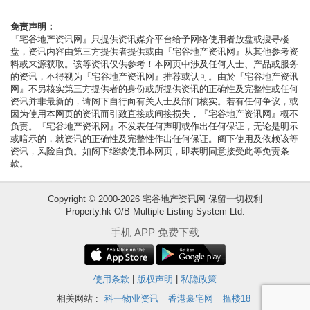
按
揭
免责声明：
『宅谷地产资讯网』只提供资讯媒介平台给予网络使用者放盘或搜寻楼
盘，资讯内容由第三方提供者提供或由『宅谷地产资讯网』从其他参考资
地
料或来源获取。该等资讯仅供参考！本网页中涉及任何人士、产品或服务
产
的资讯，不得视为『宅谷地产资讯网』推荐或认可。由於『宅谷地产资讯
网』不另核实第三方提供者的身份或所提供资讯的正确性及完整性或任何
博
资讯并非最新的，请阁下自行向有关人士及部门核实。若有任何争议，或
客
因为使用本网页的资讯而引致直接或间接损失，『宅谷地产资讯网』概不
负责。『宅谷地产资讯网』不发表任何声明或作出任何保证，无论是明示
或暗示的，就资讯的正确性及完整性作出任何保证。阁下使用及依赖该等
地
资讯，风险自负。如阁下继续使用本网页，即表明同意接受此等免责条
产
款。
新
Copyright © 2000-2026 宅谷地产资讯网 保留一切权利
闻
Property.hk O/B Multiple Listing System Ltd.
收
数
手机 APP 免费下载
藏
据
楼
公
盘
使用条款
|
版权声明
|
私隐政策
布
相关网站 :
科一物业资讯
香港豪宅网
搵楼18
繁
简
ENG