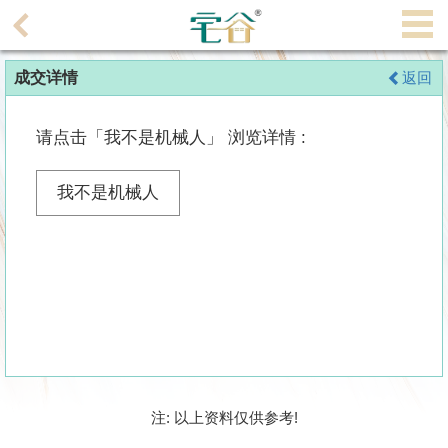
代
理
成交详情
返回
主
页
请点击「我不是机械人」 浏览详情 :
搵
楼/
我不是机械人
成
交
业
主
放
盘
宅
注: 以上资料仅供参考!
谷