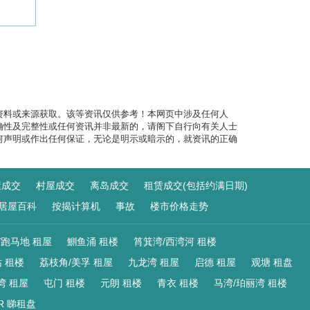
资料或来源获取。该等资讯仅供参考！本网页中涉及任何人
确性及完整性或任何资讯并非最新的，请阁下自行向有关人士
何声明或作出任何保证，无论是明示或暗示的，就资讯的正确
屋成交
村屋成交
离岛成交
租赁成交(包括约满日期)
居屋百科
按揭计算机
事故
楼市价格走势
/跑马地 租屋
鰂鱼涌 租楼
筲箕湾/西湾河 租楼
 租楼
荔枝角/美孚 租屋
九龙湾 租屋
启德 租屋
观塘 租盘
湾 租屋
屯门 租楼
元朗 租楼
青衣 租楼
马湾/珀丽湾 租楼
R 睇租盘