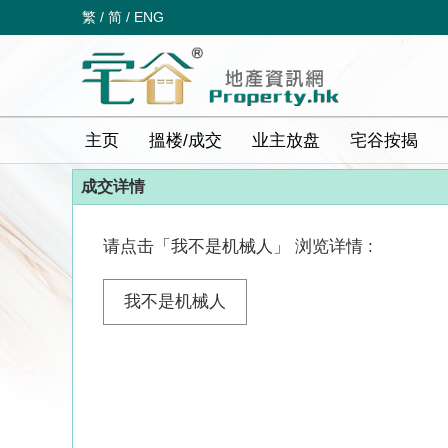
繁
/
简
/
ENG
主页
搵楼/成交
业主放盘
宅谷按揭
成交详情
请点击「我不是机械人」 浏览详情 :
我不是机械人