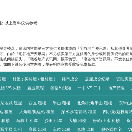
注: 以上资料仅供参考!
搜寻楼盘，资讯内容由第三方提供者提供或由『宅谷地产资讯网』从其他参考
可。由於『宅谷地产资讯网』不另核实第三方提供者的身份或所提供资讯的正
接或间接损失，『宅谷地产资讯网』概不负责。『宅谷地产资讯网』不发表任
。如阁下继续使用本网页，即表明同意接受此等免责条款。
居屋
村屋 ( 买村屋 / 租村屋 )
楼市成交
居屋成交纪录
资助房
楼 VS 买楼
置业流程
签临约须知
一手 VS 二手
地产代理
尼地城 租屋
西区 租楼
半山 租楼
北角/北角半山 租楼
东半山
站 租屋
大角咀/奥运站 租屋
深水埗/南昌站 租屋
四小龙/荔枝角站
 租楼
马鞍山 租屋
沙田 租屋
大埔 租楼
粉岭/上水 租楼
荃
写字楼 出租
商厦 出租
车位 出租
仓地 出租
服务式住宅
V