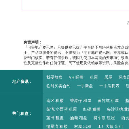
免责声明：
『宅谷地产资讯网』只提供资讯媒介平台给予网络使用者放盘或
士、产品或服务的资讯，不得视为『宅谷地产资讯网』推荐或认
及部门核实。若有任何争议，或因为使用本网页的资讯而引致直
性及完整性作出任何保证。阁下使用及依赖该等资讯，风险自负
我要放盘
VR 睇楼
租屋
居屋
绿表
地产资讯 :
临时买卖合约
一手新盘
一手消耗表
租
南区 租楼
香港仔 租屋
黄竹坑 租屋
坚
柴湾/小西湾 租屋
红磡 租楼
尖沙咀/九龙
热门租盘 :
蓝田 租盘
油塘 租盘
将军澳 租屋
西贡
愉景湾 租楼
村屋 出租
工厂大厦 出租