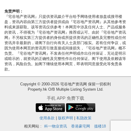
按
揭
免责声明：
『宅谷地产资讯网』只提供资讯媒介平台给予网络使用者放盘或搜寻楼
盘，资讯内容由第三方提供者提供或由『宅谷地产资讯网』从其他参考资
地
料或来源获取。该等资讯仅供参考！本网页中涉及任何人士、产品或服务
产
的资讯，不得视为『宅谷地产资讯网』推荐或认可。由於『宅谷地产资讯
网』不另核实第三方提供者的身份或所提供资讯的正确性及完整性或任何
博
资讯并非最新的，请阁下自行向有关人士及部门核实。若有任何争议，或
客
因为使用本网页的资讯而引致直接或间接损失，『宅谷地产资讯网』概不
负责。『宅谷地产资讯网』不发表任何声明或作出任何保证，无论是明示
或暗示的，就资讯的正确性及完整性作出任何保证。阁下使用及依赖该等
地
资讯，风险自负。如阁下继续使用本网页，即表明同意接受此等免责条
产
款。
新
Copyright © 2000-2026 宅谷地产资讯网 保留一切权利
闻
Property.hk O/B Multiple Listing System Ltd.
收
数
手机 APP 免费下载
藏
据
楼
公
盘
使用条款
|
版权声明
|
私隐政策
布
相关网站 :
科一物业资讯
香港豪宅网
搵楼18
繁
简
ENG