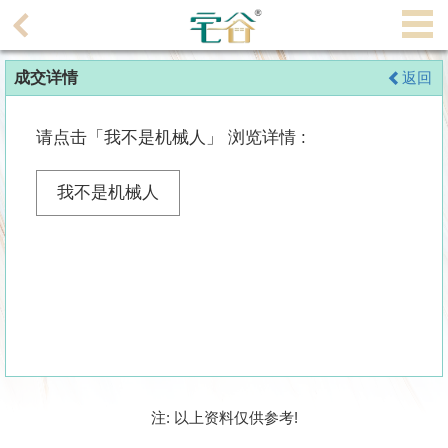
代
理
成交详情
返回
主
页
请点击「我不是机械人」 浏览详情 :
搵
楼/
我不是机械人
成
交
业
主
放
盘
宅
注: 以上资料仅供参考!
谷