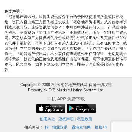
按
揭
免责声明：
『宅谷地产资讯网』只提供资讯媒介平台给予网络使用者放盘或搜寻楼
盘，资讯内容由第三方提供者提供或由『宅谷地产资讯网』从其他参考资
地
料或来源获取。该等资讯仅供参考！本网页中涉及任何人士、产品或服务
产
的资讯，不得视为『宅谷地产资讯网』推荐或认可。由於『宅谷地产资讯
网』不另核实第三方提供者的身份或所提供资讯的正确性及完整性或任何
博
资讯并非最新的，请阁下自行向有关人士及部门核实。若有任何争议，或
客
因为使用本网页的资讯而引致直接或间接损失，『宅谷地产资讯网』概不
负责。『宅谷地产资讯网』不发表任何声明或作出任何保证，无论是明示
或暗示的，就资讯的正确性及完整性作出任何保证。阁下使用及依赖该等
地
资讯，风险自负。如阁下继续使用本网页，即表明同意接受此等免责条
产
款。
新
Copyright © 2000-2026 宅谷地产资讯网 保留一切权利
闻
Property.hk O/B Multiple Listing System Ltd.
收
数
手机 APP 免费下载
藏
据
楼
公
盘
使用条款
|
版权声明
|
私隐政策
布
相关网站 :
科一物业资讯
香港豪宅网
搵楼18
繁
简
ENG